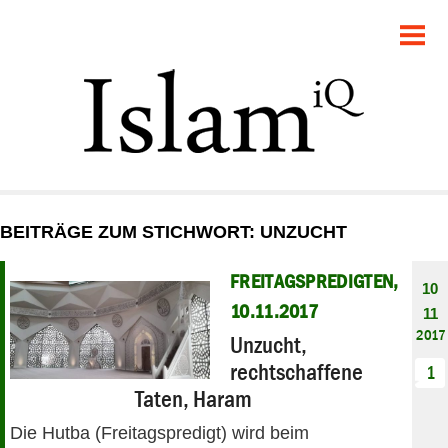
POLITIK
GESELLSCHAFT
STARTSEITE
FEUILLETON
BEITRÄGE ZUM STICHWORT: UNZUCHT
RECHT
FREITAGSPREDIGTEN,
10
DEBATTE
10.11.2017
11
2017
Unzucht,
PANORAMA
rechtschaffene
1
Taten, Haram
Die Hutba (Freitagspredigt) wird beim