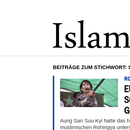
BEITRÄGE ZUM STICHWORT:
RO
E
S
G
Aung San Suu Kyi hatte das h
muslimischen Rohingya unters