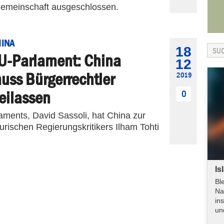
emeinschaft ausgeschlossen.
INA
18
U-Parlament: China
12
uss Bürgerrechtler
2019
reilassen
0
aments, David Sassoli, hat China zur
urischen Regierungskritikers Ilham Tohti
Is
Bl
Na
in
un