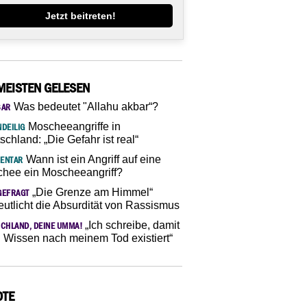
Jetzt beitreten!
MEISTEN GELESEN
Was bedeutet "Allahu akbar“?
SAR
Moscheeangriffe in
DEILIG
schland: „Die Gefahr ist real“
Wann ist ein Angriff auf eine
ENTAR
hee ein Moscheeangriff?
„Die Grenze am Himmel“
GEFRAGT
eutlicht die Absurdität von Rassismus
„Ich schreibe, damit
CHLAND, DEINE UMMA!
 Wissen nach meinem Tod existiert“
OTE