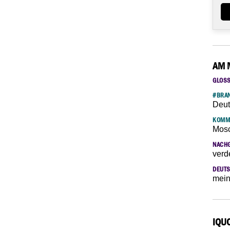
AM 
GLOS
#BRAN
Deut
KOMM
Mosc
NACH
verd
DEUTS
mein
IQU