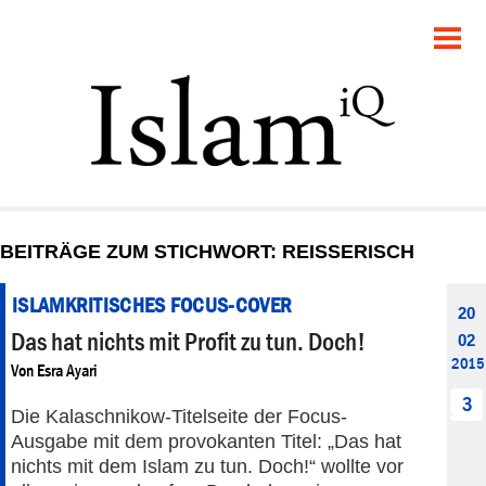
POLITIK
GESELLSCHAFT
STARTSEITE
FEUILLETON
BEITRÄGE ZUM STICHWORT: REISSERISCH
RECHT
ISLAMKRITISCHES FOCUS-COVER
20
DEBATTE
Das hat nichts mit Profit zu tun. Doch!
02
2015
Von
Esra Ayari
PANORAMA
3
Die Kalaschnikow-Titelseite der Focus-
Ausgabe mit dem provokanten Titel: „Das hat
nichts mit dem Islam zu tun. Doch!“ wollte vor