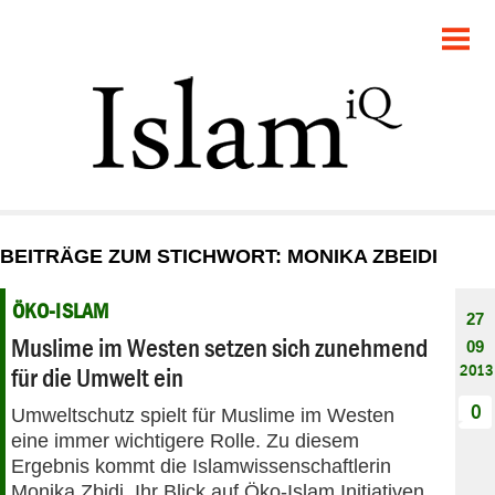
POLITIK
GESELLSCHAFT
STARTSEITE
FEUILLETON
BEITRÄGE ZUM STICHWORT: MONIKA ZBEIDI
RECHT
ÖKO-ISLAM
27
DEBATTE
Muslime im Westen setzen sich zunehmend
09
2013
für die Umwelt ein
PANORAMA
0
Umweltschutz spielt für Muslime im Westen
eine immer wichtigere Rolle. Zu diesem
Ergebnis kommt die Islamwissenschaftlerin
Monika Zbidi. Ihr Blick auf Öko-Islam Initiativen