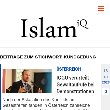
POLITIK
GESELLSCHAFT
STARTSEITE
FEUILLETON
BEITRÄGE ZUM STICHWORT: KUNDGEBUNG
RECHT
ÖSTERREICH
15
DEBATTE
IGGÖ verurteilt
10
2023
Gewaltaufrufe bei
PANORAMA
Demonstrationen
0
Nach der Eskalation des Konflikts am
Gazastreifen fanden in Österreich zahlreiche