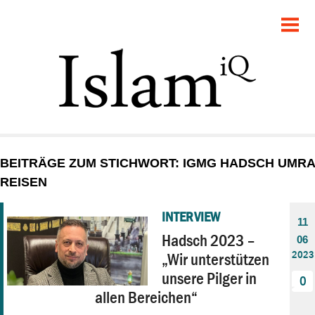
POLITIK
GESELLSCHAFT
STARTSEITE
FEUILLETON
BEITRÄGE ZUM STICHWORT: IGMG HADSCH UMRA
RECHT
REISEN
DEBATTE
INTERVIEW
11
Hadsch 2023 –
06
PANORAMA
2023
„Wir unterstützen
unsere Pilger in
0
allen Bereichen“