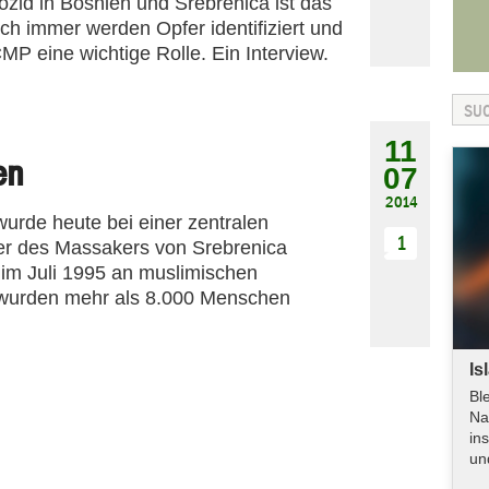
id in Bosnien und Srebrenica ist das
h immer werden Opfer identifiziert und
CMP eine wichtige Rolle. Ein Interview.
11
en
07
2014
urde heute bei einer zentralen
1
er des Massakers von Srebrenica
im Juli 1995 an muslimischen
wurden mehr als 8.000 Menschen
Is
Bl
Na
in
un