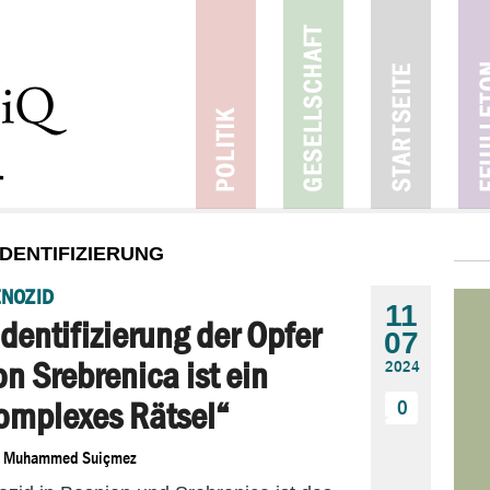
IDENTIFIZIERUNG
NOZID
11
Identifizierung der Opfer
07
on Srebrenica ist ein
2024
omplexes Rätsel“
0
n
Muhammed Suiçmez