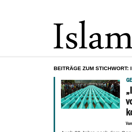
BEITRÄGE ZUM STICHWORT: 
GE
„
v
k
Vo