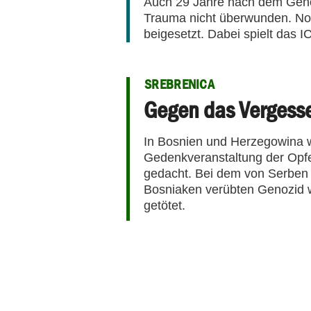
Auch 29 Jahre nach dem Genoz
Trauma nicht überwunden. Noc
beigesetzt. Dabei spielt das I
SREBRENICA
Gegen das Vergess
In Bosnien und Herzegowina w
Gedenkveranstaltung der Opf
gedacht. Bei dem von Serben 
Bosniaken verübten Genozid 
getötet.