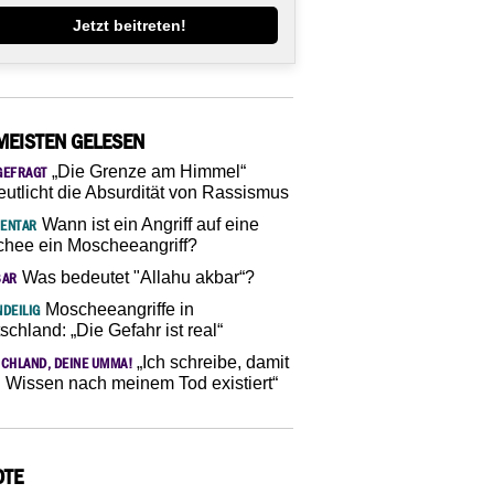
Jetzt beitreten!
MEISTEN GELESEN
„Die Grenze am Himmel“
GEFRAGT
eutlicht die Absurdität von Rassismus
Wann ist ein Angriff auf eine
ENTAR
hee ein Moscheeangriff?
Was bedeutet "Allahu akbar“?
SAR
Moscheeangriffe in
DEILIG
schland: „Die Gefahr ist real“
„Ich schreibe, damit
CHLAND, DEINE UMMA!
 Wissen nach meinem Tod existiert“
OTE