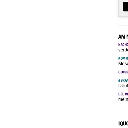
AM 
NACH
verd
KOMM
Mosc
GLOS
#BRAN
Deut
DEUTS
mein
IQU