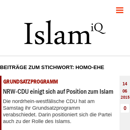
POLITIK
GESELLSCHAFT
STARTSEITE
FEUILLETON
BEITRÄGE ZUM STICHWORT: HOMO-EHE
RECHT
GRUNDSATZPROGRAMM
14
DEBATTE
NRW-CDU einigt sich auf Position zum Islam
06
2015
Die nordrhein-westfälische CDU hat am
PANORAMA
Samstag ihr Grundsatzprogramm
0
verabschiedet. Darin positioniert sich die Partei
auch zu der Rolle des Islams.