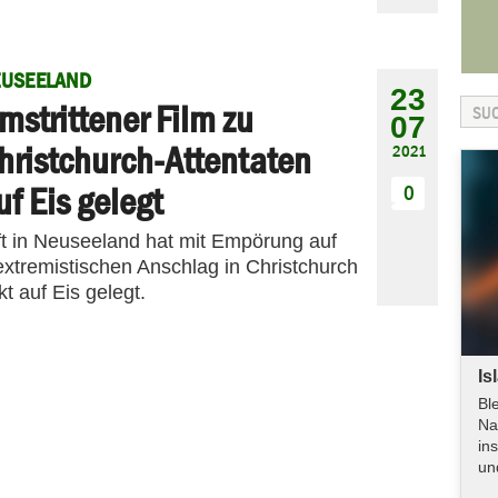
EUSEELAND
23
mstrittener Film zu
07
hristchurch-Attentaten
2021
uf Eis gelegt
0
t in Neuseeland hat mit Empörung auf
extremistischen Anschlag in Christchurch
t auf Eis gelegt.
Is
Bl
Na
in
un