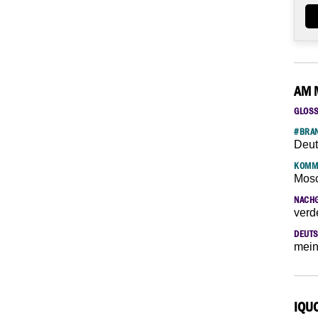
AM 
GLOS
#BRAN
Deut
KOMM
Mosc
NACH
verd
DEUTS
mein
IQU