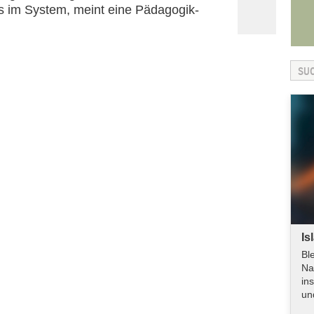
es im System, meint eine Pädagogik-
Is
Bl
Na
in
un