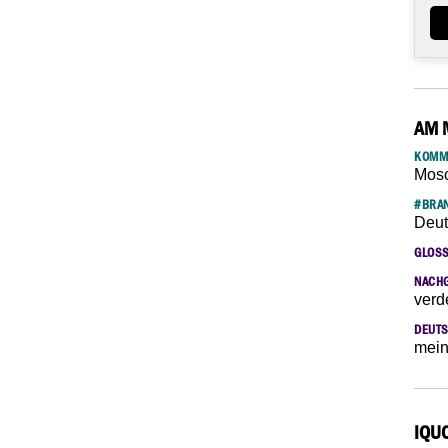
AM 
KOMM
Mosc
#BRAN
Deut
GLOS
NACH
verd
DEUTS
mein
IQU