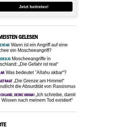
Jetzt beitreten!
MEISTEN GELESEN
Wann ist ein Angriff auf eine
ENTAR
hee ein Moscheeangriff?
Moscheeangriffe in
DEILIG
schland: „Die Gefahr ist real“
Was bedeutet "Allahu akbar“?
SAR
„Die Grenze am Himmel“
GEFRAGT
eutlicht die Absurdität von Rassismus
„Ich schreibe, damit
CHLAND, DEINE UMMA!
 Wissen nach meinem Tod existiert“
OTE