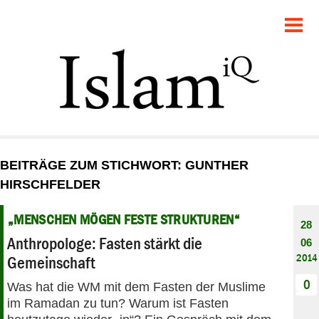
POLITIK
GESELLSCHAFT
STARTSEITE
FEUILLETON
BEITRÄGE ZUM STICHWORT: GUNTHER
RECHT
HIRSCHFELDER
DEBATTE
„MENSCHEN MÖGEN FESTE STRUKTUREN“
28
Anthropologe: Fasten stärkt die
06
PANORAMA
2014
Gemeinschaft
0
Was hat die WM mit dem Fasten der Muslime
im Ramadan zu tun? Warum ist Fasten