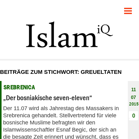
POLITIK
GESELLSCHAFT
STARTSEITE
FEUILLETON
BEITRÄGE ZUM STICHWORT: GREUELTATEN
RECHT
SREBRENICA
11
DEBATTE
„Der bosniakische seven-eleven“
07
2015
Der 11.07 wird als Jahrestag des Massakers in
PANORAMA
Srebrenica gehandelt. Stellvertretend für viele
0
bosnische Muslime befragten wir den
Islamwissenschaftler Esnaf Begic, der sich an
die besagte Zeit erinnert und wünscht, dass es