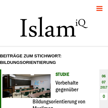
POLITIK
GESELLSCHAFT
STARTSEITE
FEUILLETON
BEITRÄGE ZUM STICHWORT:
RECHT
BILDUNGSORIENTIERUNG
DEBATTE
STUDIE
06
Vorbehalte
07
PANORAMA
2017
gegenüber
0
Bildungsorientierung von