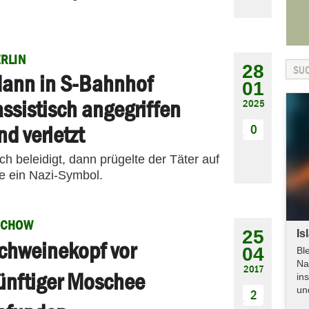
RLIN
28
ann in S-Bahnhof
01
assistisch angegriffen
2025
nd verletzt
0
ch beleidigt, dann prügelte der Täter auf
te ein Nazi-Symbol.
ÜCHOW
25
Is
chweinekopf vor
04
Bl
Na
2017
ünftiger Moschee
in
un
2