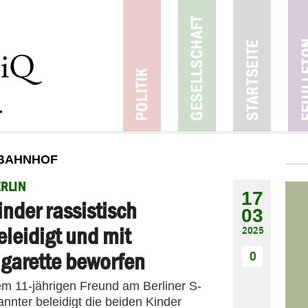
 BAHNHOF
RLIN
17
inder rassistisch
03
eleidigt und mit
2025
igarette beworfen
0
nem 11-jährigen Freund am Berliner S-
nter beleidigt die beiden Kinder