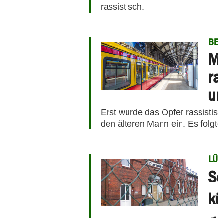
rassistisch.
BE
M
r
u
Erst wurde das Opfer rassistis
den älteren Mann ein. Es folg
L
S
k