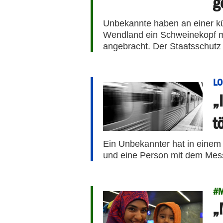
g
Unbekannte haben an einer k
Wendland ein Schweinekopf 
angebracht. Der Staatsschutz e
L
„
t
Ein Unbekannter hat in einem
und eine Person mit dem Messe
#M
„