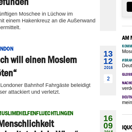
efunden
ünftigen Moschee in Lüchow im
mit einem Hakenkreuz an die Außenwand
rmittelt.
AM 
KOMM
ONDON
Mosc
13
Ich will einen Moslem
12
#BRAN
Deut
2016
öten“
GLOS
2
NACH
 Londoner Bahnhof Fahrgäste beleidigt
verd
r attackiert und verletzt.
DEUTS
mein
USLIMEHELFENFLUECHTLINGEN
16
Menschlichkeit
09
IQU
2015