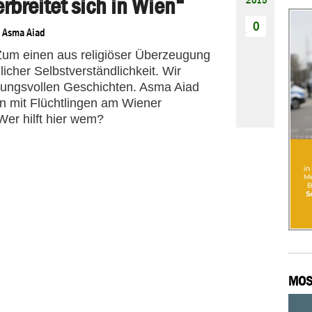
erbreitet sich in Wien“
0
n
Asma Aiad
 Zum einen aus religiöser Überzeugung
cher Selbstverständlichkeit. Wir
fnungsvollen Geschichten. Asma Aiad
n mit Flüchtlingen am Wiener
Wer hilft hier wem?
MOS