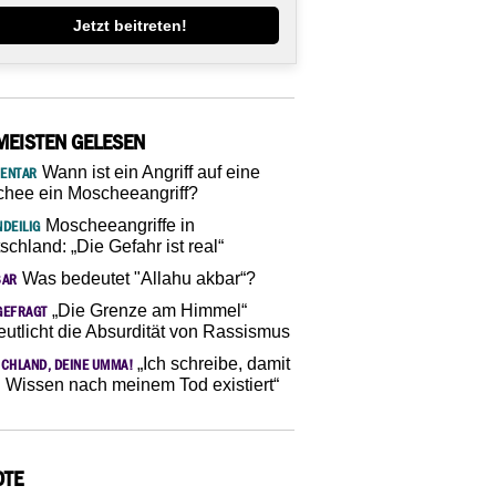
Jetzt beitreten!
MEISTEN GELESEN
Wann ist ein Angriff auf eine
ENTAR
hee ein Moscheeangriff?
Moscheeangriffe in
DEILIG
schland: „Die Gefahr ist real“
Was bedeutet "Allahu akbar“?
SAR
„Die Grenze am Himmel“
GEFRAGT
eutlicht die Absurdität von Rassismus
„Ich schreibe, damit
CHLAND, DEINE UMMA!
 Wissen nach meinem Tod existiert“
OTE