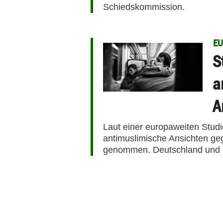
Schiedskommission.
E
S
a
A
Laut einer europaweiten Stud
antimuslimische Ansichten ge
genommen. Deutschland und Fr