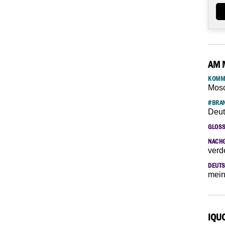
AM 
KOMM
Mosc
#BRAN
Deut
GLOS
NACH
verd
DEUTS
mein
IQU