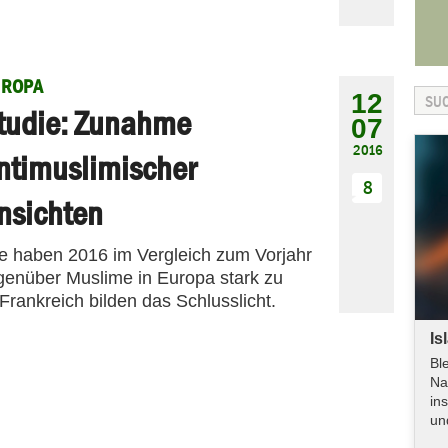
UROPA
12
tudie: Zunahme
07
2016
ntimuslimischer
8
nsichten
ie haben 2016 im Vergleich zum Vorjahr
genüber Muslime in Europa stark zu
ankreich bilden das Schlusslicht.
Is
Bl
Na
in
un