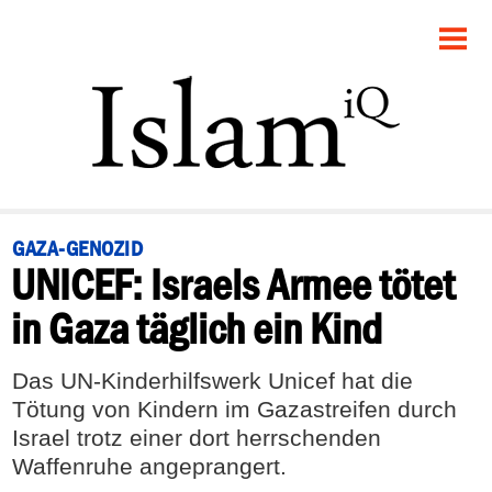
STARTSEITE
POLITIK
PANORAMA
GESELLSCHAFT
GAZA-GENOZID
UNICEF: Israels Armee tötet
RECHT
in Gaza täglich ein Kind
FEUILLETON
Das UN-Kinderhilfswerk Unicef hat die
DEBATTE
Tötung von Kindern im Gazastreifen durch
Israel trotz einer dort herrschenden
Waffenruhe angeprangert.