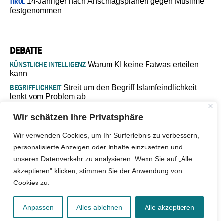
14-Jähriger nach Anschlagsplänen gegen Muslime
TIROL
festgenommen
DEBATTE
KÜNSTLICHE INTELLIGENZ
Warum KI keine Fatwas erteilen
kann
BEGRIFFLICHKEIT
Streit um den Begriff Islamfeindlichkeit
lenkt vom Problem ab
MARŠ MIRA
„In Bosnien endet der Weg, doch die
Wir schätzen Ihre Privatsphäre
Verantwortung bleibt“
ISLAMISCHE FAKULTÄT IN MÜNSTER
Eine kritische Schwelle für
Wir verwenden Cookies, um Ihr Surferlebnis zu verbessern,
die deutsche Religionspolitik
personalisierte Anzeigen oder Inhalte einzusetzen und
GASTBEITRAG
Warum die muslimische Welt eine neue
unseren Datenverkehr zu analysieren. Wenn Sie auf „Alle
Soziologie braucht
akzeptieren" klicken, stimmen Sie der Anwendung von
Cookies zu.
© 2026 - IslamiQ. Alle Rechte vorbehalten.
Anpassen
Alles ablehnen
Alle akzeptieren
Kontakt
|
Impressum
|
Barrierefreiheit
|
Jobs
|
Netiquette
|
Mediadaten
|
Datenschutz