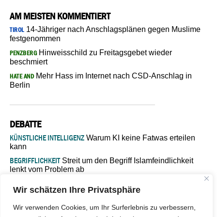
AM MEISTEN KOMMENTIERT
14-Jähriger nach Anschlagsplänen gegen Muslime
TIROL
festgenommen
Hinweisschild zu Freitagsgebet wieder
PENZBERG
beschmiert
Mehr Hass im Internet nach CSD-Anschlag in
HATE AND
Berlin
DEBATTE
KÜNSTLICHE INTELLIGENZ
Warum KI keine Fatwas erteilen
kann
BEGRIFFLICHKEIT
Streit um den Begriff Islamfeindlichkeit
lenkt vom Problem ab
MARŠ MIRA
„In Bosnien endet der Weg, doch die
Wir schätzen Ihre Privatsphäre
Verantwortung bleibt“
ISLAMISCHE FAKULTÄT IN MÜNSTER
Eine kritische Schwelle für
Wir verwenden Cookies, um Ihr Surferlebnis zu verbessern,
die deutsche Religionspolitik