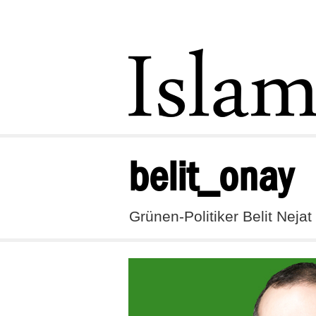
belit_onay
Grünen-Politiker Belit Neja