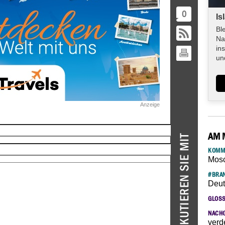
0
Is
Bl
Na
in
un
Anzeige
AM 
KOMM
Mosc
#BRAN
Deut
GLOS
NACH
verd