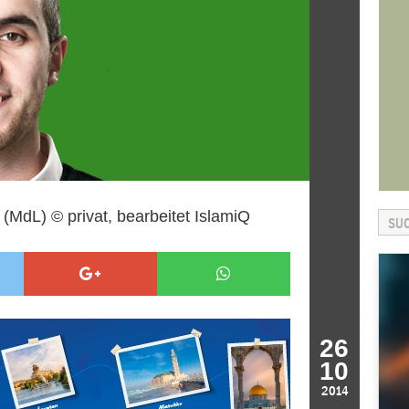
 (MdL) © privat, bearbeitet IslamiQ
26
10
2014