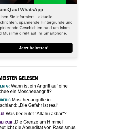
lamiQ auf WhatsApp
eiben Sie informiert – aktuelle
chrichten, spannende Hintergründe und
spirierende Geschichten rund um Islam
d Muslime direkt auf Ihr Smartphone.
Jetzt beitreten!
MEISTEN GELESEN
Wann ist ein Angriff auf eine
ENTAR
hee ein Moscheeangriff?
Moscheeangriffe in
DEILIG
schland: „Die Gefahr ist real“
Was bedeutet "Allahu akbar“?
SAR
„Die Grenze am Himmel“
GEFRAGT
eutlicht die Absurdität von Rassismus