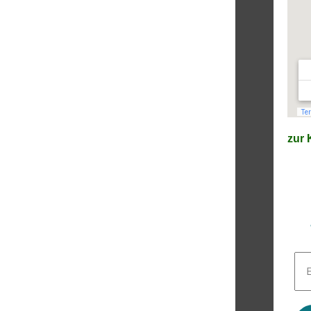
zur K
E-
Mai
Adr
*