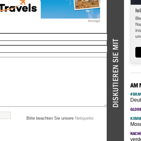
Is
Bl
Anzeige
Na
in
un
AM 
#BRAN
Deut
GLOS
Bitte beachten Sie unsere
Netiquette
KOMM
Mosc
NACH
verd