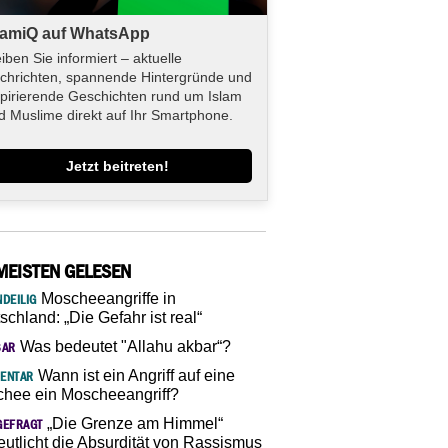
lamiQ auf WhatsApp
eiben Sie informiert – aktuelle
chrichten, spannende Hintergründe und
spirierende Geschichten rund um Islam
d Muslime direkt auf Ihr Smartphone.
Jetzt beitreten!
MEISTEN GELESEN
Moscheeangriffe in
DEILIG
schland: „Die Gefahr ist real“
Was bedeutet "Allahu akbar“?
SAR
Wann ist ein Angriff auf eine
ENTAR
hee ein Moscheeangriff?
„Die Grenze am Himmel“
GEFRAGT
eutlicht die Absurdität von Rassismus