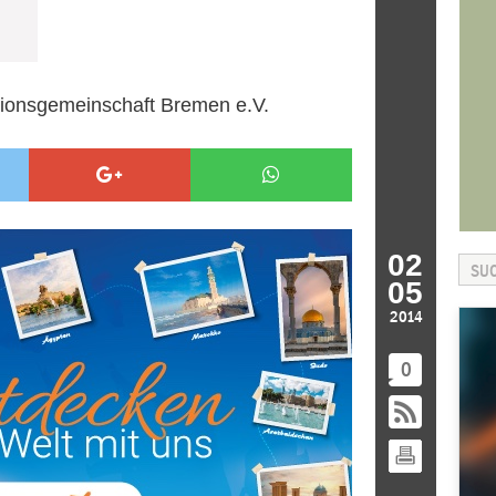
gionsgemeinschaft Bremen e.V.
02
05
2014
0