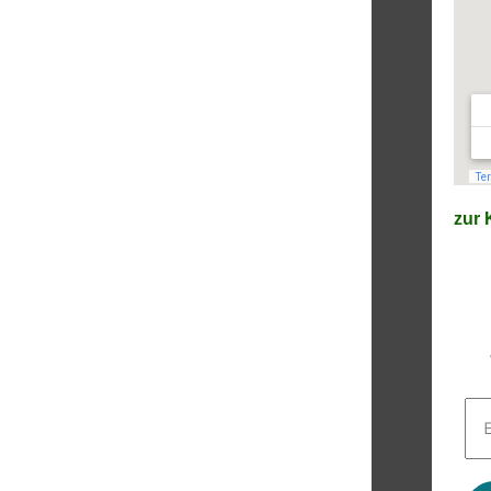
zur K
E-
Mai
Adr
*