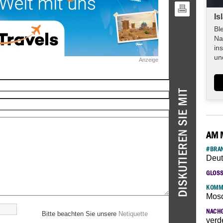
Is
Bl
Na
in
un
Anzeige
AM 
#BRAN
Deut
GLOS
KOMM
Mosc
NACH
Bitte beachten Sie unsere
Netiquette
verd