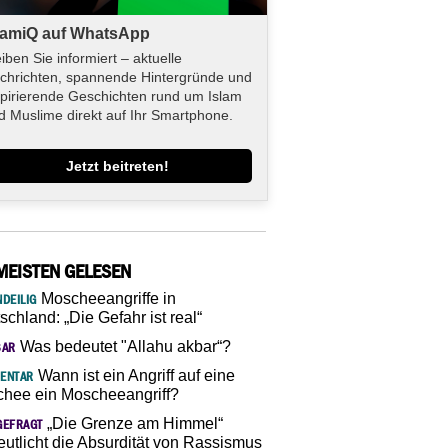
lamiQ auf WhatsApp
eiben Sie informiert – aktuelle
chrichten, spannende Hintergründe und
spirierende Geschichten rund um Islam
d Muslime direkt auf Ihr Smartphone.
Jetzt beitreten!
MEISTEN GELESEN
Moscheeangriffe in
DEILIG
schland: „Die Gefahr ist real“
Was bedeutet "Allahu akbar“?
SAR
Wann ist ein Angriff auf eine
ENTAR
hee ein Moscheeangriff?
„Die Grenze am Himmel“
GEFRAGT
eutlicht die Absurdität von Rassismus