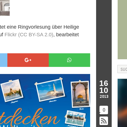
tet eine Ringvorlesung über Heilige
uf
Flickr
(CC BY-SA 2.0)
, bearbeitet
16
10
2013
0