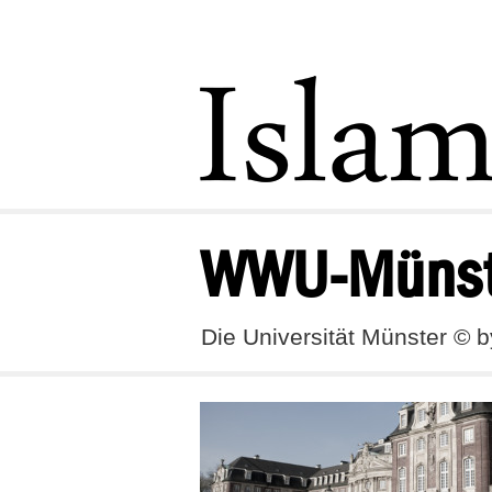
WWU-Münst
Die Universität Münster © 