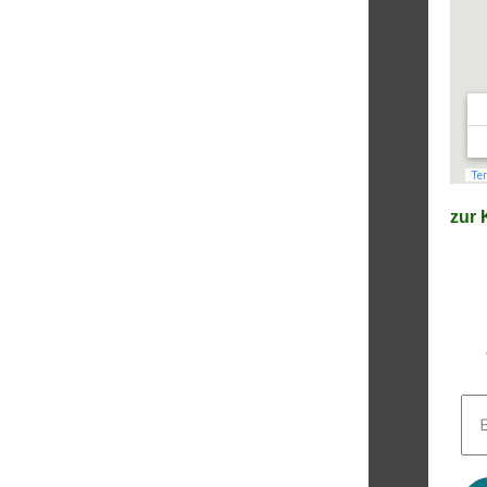
zur K
E-
Mai
Adr
*