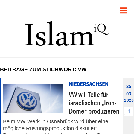
POLITIK
GESELLSCHAFT
STARTSEITE
FEUILLETON
BEITRÄGE ZUM STICHWORT: VW
RECHT
NIEDERSACHSEN
25
DEBATTE
VW will Teile für
03
2026
israelischen „Iron-
PANORAMA
Dome“ produzieren
1
Beim VW-Werk in Osnabrück wird über eine
mögliche Rüstungsproduktion diskutiert.