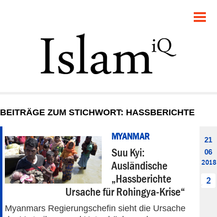
POLITIK
GESELLSCHAFT
STARTSEITE
FEUILLETON
BEITRÄGE ZUM STICHWORT: HASSBERICHTE
RECHT
MYANMAR
21
DEBATTE
Suu Kyi:
06
2018
Ausländische
PANORAMA
„Hassberichte
2
Ursache für Rohingya-Krise“
Myanmars Regierungschefin sieht die Ursache