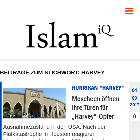
POLITIK
GESELLSCHAFT
STARTSEITE
FEUILLETON
BEITRÄGE ZUM STICHWORT: HARVEY
RECHT
HURRIKAN "HARVEY"
04
DEBATTE
Moscheen öffnen
09
2017
ihre Türen für
PANORAMA
„Harvey“-Opfer
0
Ausnahmezustand in den USA. Nach der
Flutkatastrophe in Houston reagieren