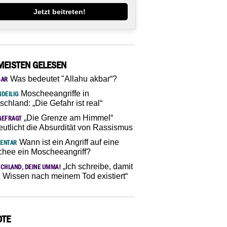
Jetzt beitreten!
MEISTEN GELESEN
Was bedeutet "Allahu akbar“?
SAR
Moscheeangriffe in
DEILIG
schland: „Die Gefahr ist real“
„Die Grenze am Himmel“
GEFRAGT
eutlicht die Absurdität von Rassismus
Wann ist ein Angriff auf eine
ENTAR
hee ein Moscheeangriff?
„Ich schreibe, damit
CHLAND, DEINE UMMA!
 Wissen nach meinem Tod existiert“
OTE