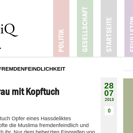
FREMDENFEINDLICHKEIT
28
rau mit Kopftuch
07
2013
0
pftuch Opfer eines Hassdeliktes
fte die Muslima fremdenfeindlich und
ch ihr. Nur dem beherzten Eingreifen von