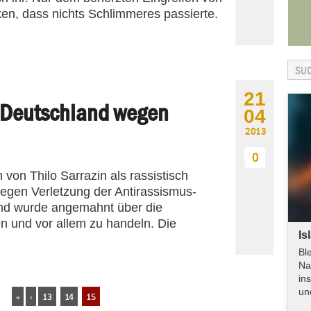
en, dass nichts Schlimmeres passierte.
21
 Deutschland wegen
04
2013
0
on Thilo Sarrazin als rassistisch
wegen Verletzung der Antirassismus-
and wurde angemahnt über die
en und vor allem zu handeln. Die
Is
Bl
Na
in
un
«
‹
13
14
15