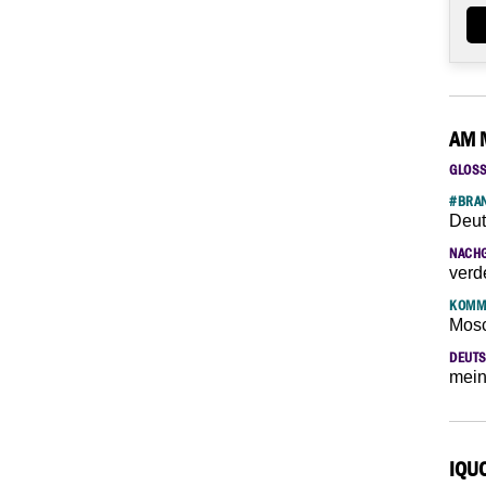
AM 
GLOS
#BRAN
Deut
NACH
verd
KOMM
Mosc
DEUTS
mein
IQU