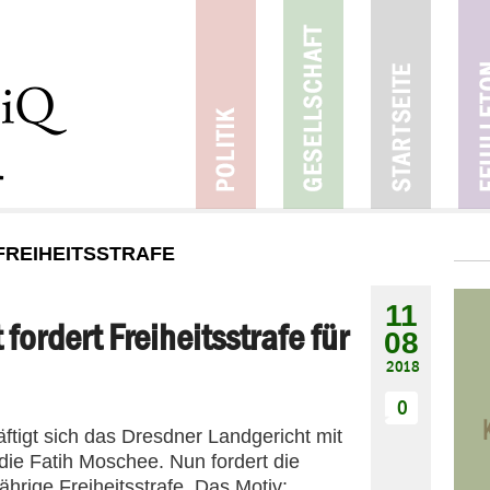
FREIHEITSSTRAFE
11
fordert Freiheitsstrafe für
08
2018
0
ftigt sich das Dresdner Landgericht mit
ie Fatih Moschee. Nun fordert die
hrige Freiheitsstrafe. Das Motiv: