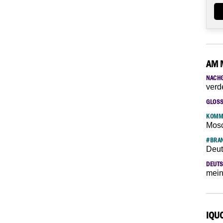
AM 
NACH
verd
GLOS
KOMM
Mosc
#BRAN
Deut
DEUTS
mein
IQU