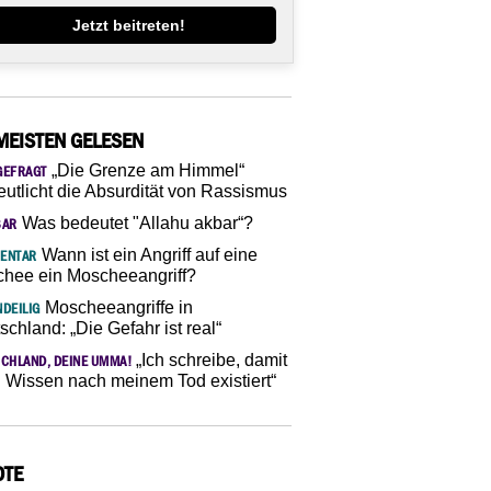
Jetzt beitreten!
MEISTEN GELESEN
„Die Grenze am Himmel“
GEFRAGT
eutlicht die Absurdität von Rassismus
Was bedeutet "Allahu akbar“?
SAR
Wann ist ein Angriff auf eine
ENTAR
hee ein Moscheeangriff?
Moscheeangriffe in
DEILIG
schland: „Die Gefahr ist real“
„Ich schreibe, damit
CHLAND, DEINE UMMA!
 Wissen nach meinem Tod existiert“
OTE