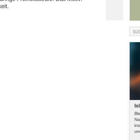
eit.
Is
Bl
Na
in
un