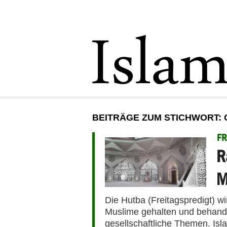
BEITRÄGE ZUM STICHWORT:
FR
R
M
Die Hutba (Freitagspredigt) w
Muslime gehalten und behandel
gesellschaftliche Themen. Isl