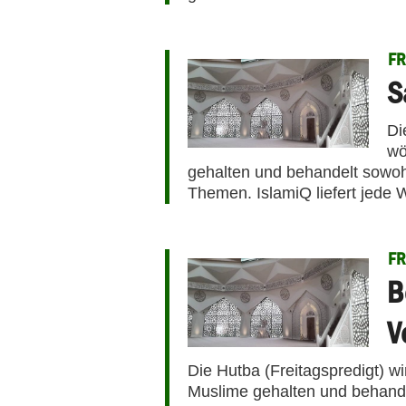
FR
S
Di
wö
gehalten und behandelt sowohl 
Themen. IslamiQ liefert jede 
FR
B
V
Die Hutba (Freitagspredigt) w
Muslime gehalten und behandel