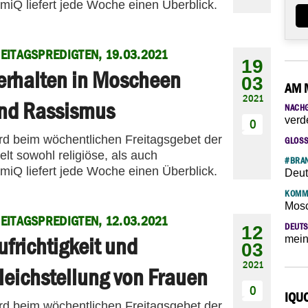
amiQ liefert jede Woche einen Überblick.
EITAGSPREDIGTEN, 19.03.2021
19
erhalten in Moscheen
03
AM 
2021
nd Rassismus
NACH
verd
0
ird beim wöchentlichen Freitagsgebet der
GLOS
t sowohl religiöse, als auch
#BRAN
amiQ liefert jede Woche einen Überblick.
Deut
KOMM
Mosc
EITAGSPREDIGTEN, 12.03.2021
DEUTS
12
ufrichtigkeit und
mein
03
2021
leichstellung von Frauen
0
IQU
ird beim wöchentlichen Freitagsgebet der