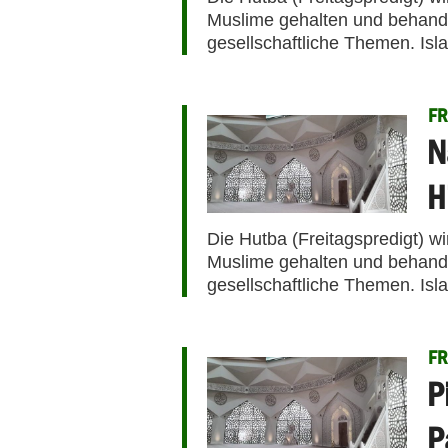
Muslime gehalten und behandel
gesellschaftliche Themen. Isl
FR
N
H
Die Hutba (Freitagspredigt) w
Muslime gehalten und behandel
gesellschaftliche Themen. Isl
FR
P
P