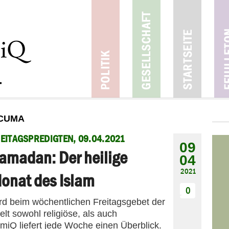
 CUMA
EITAGSPREDIGTEN, 09.04.2021
09
amadan: Der heilige
04
2021
onat des Islam
0
ird beim wöchentlichen Freitagsgebet der
t sowohl religiöse, als auch
amiQ liefert jede Woche einen Überblick.