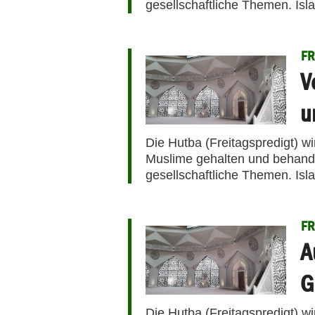
gesellschaftliche Themen. Isl
FR
V
u
Die Hutba (Freitagspredigt) w
Muslime gehalten und behandel
gesellschaftliche Themen. Isl
FR
A
G
Die Hutba (Freitagspredigt) w