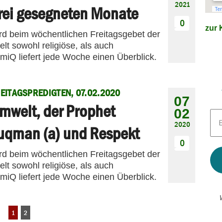
2021
rei gesegneten Monate
0
zur K
ird beim wöchentlichen Freitagsgebet der
t sowohl religiöse, als auch
amiQ liefert jede Woche einen Überblick.
EITAGSPREDIGTEN, 07.02.2020
07
mwelt, der Prophet
02
E-
Mai
2020
uqman (a) und Respekt
Adr
*
0
ird beim wöchentlichen Freitagsgebet der
t sowohl religiöse, als auch
amiQ liefert jede Woche einen Überblick.
1
2