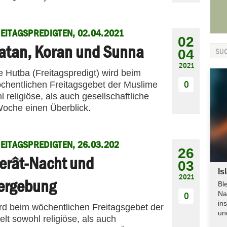
EITAGSPREDIGTEN, 02.04.2021
02
atan, Koran und Sunna
04
2021
e Hutba (Freitagspredigt) wird beim
0
chentlichen Freitagsgebet der Muslime
religiöse, als auch gesellschaftliche
Woche einen Überblick.
EITAGSPREDIGTEN, 26.03.202
26
erât-Nacht und
03
Is
2021
ergebung
Bl
Na
0
in
ird beim wöchentlichen Freitagsgebet der
un
t sowohl religiöse, als auch