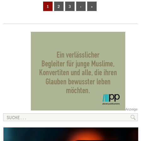
1
2
3
›
»
Anzeige