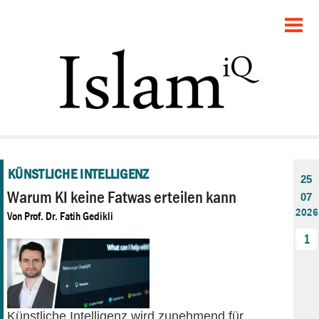
STARTSEITE
POLITIK
DEBATTE
GESELLSCHAFT
KÜNSTLICHE INTELLIGENZ
PANORAMA
25
Warum KI keine Fatwas erteilen kann
07
2026
RECHT
Von
Prof. Dr. Fatih Gedikli
1
FEUILLETON
Künstliche Intelligenz wird zunehmend für