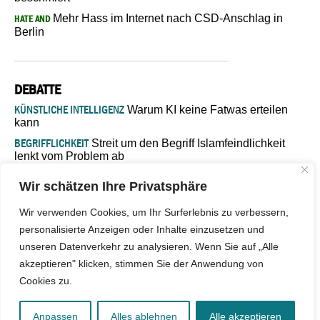
Mehr Hass im Internet nach CSD-Anschlag in
HATE AND
Berlin
DEBATTE
KÜNSTLICHE INTELLIGENZ
Warum KI keine Fatwas erteilen
kann
BEGRIFFLICHKEIT
Streit um den Begriff Islamfeindlichkeit
lenkt vom Problem ab
MARŠ MIRA
„In Bosnien endet der Weg, doch die
Wir schätzen Ihre Privatsphäre
Verantwortung bleibt“
ISLAMISCHE FAKULTÄT IN MÜNSTER
Eine kritische Schwelle für
Wir verwenden Cookies, um Ihr Surferlebnis zu verbessern,
die deutsche Religionspolitik
personalisierte Anzeigen oder Inhalte einzusetzen und
GASTBEITRAG
Warum die muslimische Welt eine neue
unseren Datenverkehr zu analysieren. Wenn Sie auf „Alle
Soziologie braucht
akzeptieren" klicken, stimmen Sie der Anwendung von
Cookies zu.
© 2026 - IslamiQ. Alle Rechte vorbehalten.
Anpassen
Alles ablehnen
Alle akzeptieren
Kontakt
|
Impressum
|
Barrierefreiheit
|
Jobs
|
Netiquette
|
Mediadaten
|