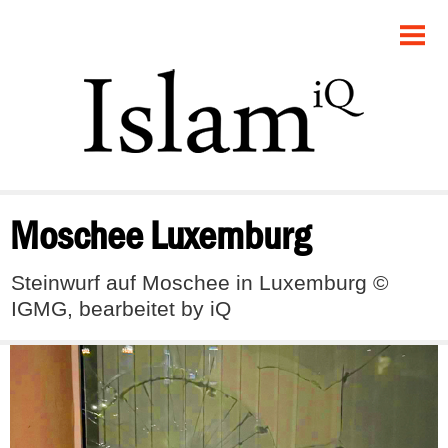
POLITIK
GESELLSCHAFT
STARTSEITE
FEUILLETON
Moschee Luxemburg
RECHT
Steinwurf auf Moschee in Luxemburg ©
DEBATTE
IGMG, bearbeitet by iQ
PANORAMA