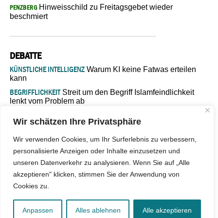
Hinweisschild zu Freitagsgebet wieder
PENZBERG
beschmiert
DEBATTE
KÜNSTLICHE INTELLIGENZ
Warum KI keine Fatwas erteilen
kann
BEGRIFFLICHKEIT
Streit um den Begriff Islamfeindlichkeit
lenkt vom Problem ab
MARŠ MIRA
„In Bosnien endet der Weg, doch die
Wir schätzen Ihre Privatsphäre
Verantwortung bleibt“
ISLAMISCHE FAKULTÄT IN MÜNSTER
Eine kritische Schwelle für
Wir verwenden Cookies, um Ihr Surferlebnis zu verbessern,
die deutsche Religionspolitik
personalisierte Anzeigen oder Inhalte einzusetzen und
GASTBEITRAG
Warum die muslimische Welt eine neue
unseren Datenverkehr zu analysieren. Wenn Sie auf „Alle
Soziologie braucht
akzeptieren" klicken, stimmen Sie der Anwendung von
Cookies zu.
© 2026 - IslamiQ. Alle Rechte vorbehalten.
Anpassen
Alles ablehnen
Alle akzeptieren
Kontakt
|
Impressum
|
Barrierefreiheit
|
Jobs
|
Netiquette
|
Mediadaten
|
Datenschutz