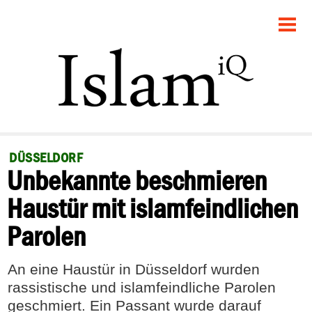
STARTSEITE
POLITIK
GESELLSCHAFT
PANORAMA
DÜSSELDORF
Unbekannte beschmieren
RECHT
Haustür mit islamfeindlichen
FEUILLETON
Parolen
DEBATTE
An eine Haustür in Düsseldorf wurden
rassistische und islamfeindliche Parolen
geschmiert. Ein Passant wurde darauf