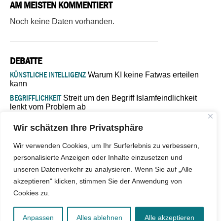
AM MEISTEN KOMMENTIERT
Noch keine Daten vorhanden.
DEBATTE
KÜNSTLICHE INTELLIGENZ
Warum KI keine Fatwas erteilen
kann
BEGRIFFLICHKEIT
Streit um den Begriff Islamfeindlichkeit
lenkt vom Problem ab
MARŠ MIRA
„In Bosnien endet der Weg, doch die
Wir schätzen Ihre Privatsphäre
Verantwortung bleibt“
ISLAMISCHE FAKULTÄT IN MÜNSTER
Eine kritische Schwelle für
Wir verwenden Cookies, um Ihr Surferlebnis zu verbessern,
die deutsche Religionspolitik
personalisierte Anzeigen oder Inhalte einzusetzen und
GASTBEITRAG
Warum die muslimische Welt eine neue
unseren Datenverkehr zu analysieren. Wenn Sie auf „Alle
Soziologie braucht
akzeptieren" klicken, stimmen Sie der Anwendung von
Cookies zu.
© 2026 - IslamiQ. Alle Rechte vorbehalten.
Anpassen
Alles ablehnen
Alle akzeptieren
Kontakt
|
Impressum
|
Barrierefreiheit
|
Jobs
|
Netiquette
|
Mediadaten
|