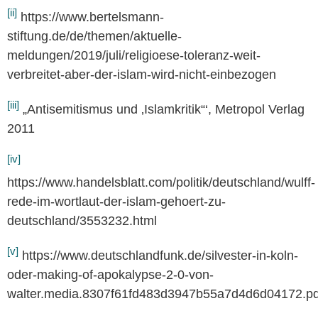
[ii]
https://www.bertelsmann-
stiftung.de/de/themen/aktuelle-
meldungen/2019/juli/religioese-toleranz-weit-
verbreitet-aber-der-islam-wird-nicht-einbezogen
[iii]
„Antisemitismus und ‚
Islamkritik
‘“
, Metropol Verlag
2011
[iv]
https://www.handelsblatt.com/politik/deutschland/wulff-
rede-im-wortlaut-der-islam-gehoert-zu-
deutschland/3553232.html
[v]
https://www.deutschlandfunk.de/silvester-in-koln-
oder-making-of-apokalypse-2-0-von-
walter.media.8307f61fd483d3947b55a7d4d6d04172.pd