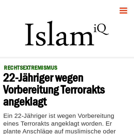
STARTSEITE
POLITIK
GESELLSCHAFT
PANORAMA
RECHTSEXTREMISMUS
22-Jähriger wegen
RECHT
Vorbereitung Terrorakts
FEUILLETON
angeklagt
DEBATTE
Ein 22-Jähriger ist wegen Vorbereitung
eines Terrorakts angeklagt worden. Er
plante Anschläge auf muslimische oder