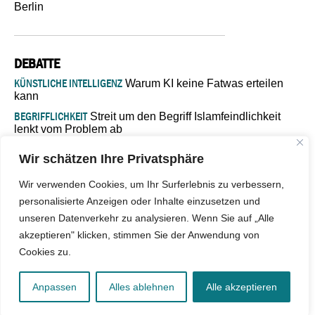
Berlin
DEBATTE
KÜNSTLICHE INTELLIGENZ
Warum KI keine Fatwas erteilen
kann
BEGRIFFLICHKEIT
Streit um den Begriff Islamfeindlichkeit
lenkt vom Problem ab
MARŠ MIRA
„In Bosnien endet der Weg, doch die
Wir schätzen Ihre Privatsphäre
Verantwortung bleibt“
ISLAMISCHE FAKULTÄT IN MÜNSTER
Eine kritische Schwelle für
Wir verwenden Cookies, um Ihr Surferlebnis zu verbessern,
die deutsche Religionspolitik
personalisierte Anzeigen oder Inhalte einzusetzen und
GASTBEITRAG
Warum die muslimische Welt eine neue
unseren Datenverkehr zu analysieren. Wenn Sie auf „Alle
Soziologie braucht
akzeptieren" klicken, stimmen Sie der Anwendung von
Cookies zu.
© 2026 - IslamiQ. Alle Rechte vorbehalten.
Anpassen
Alles ablehnen
Alle akzeptieren
Kontakt
|
Impressum
|
Barrierefreiheit
|
Jobs
|
Netiquette
|
Mediadaten
|
Datenschutz