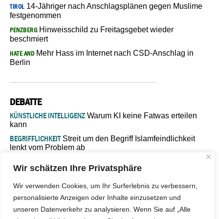
14-Jähriger nach Anschlagsplänen gegen Muslime
TIROL
festgenommen
Hinweisschild zu Freitagsgebet wieder
PENZBERG
beschmiert
Mehr Hass im Internet nach CSD-Anschlag in
HATE AND
Berlin
DEBATTE
KÜNSTLICHE INTELLIGENZ
Warum KI keine Fatwas erteilen
kann
BEGRIFFLICHKEIT
Streit um den Begriff Islamfeindlichkeit
lenkt vom Problem ab
MARŠ MIRA
„In Bosnien endet der Weg, doch die
Wir schätzen Ihre Privatsphäre
Verantwortung bleibt“
ISLAMISCHE FAKULTÄT IN MÜNSTER
Eine kritische Schwelle für
Wir verwenden Cookies, um Ihr Surferlebnis zu verbessern,
die deutsche Religionspolitik
personalisierte Anzeigen oder Inhalte einzusetzen und
GASTBEITRAG
Warum die muslimische Welt eine neue
unseren Datenverkehr zu analysieren. Wenn Sie auf „Alle
Soziologie braucht