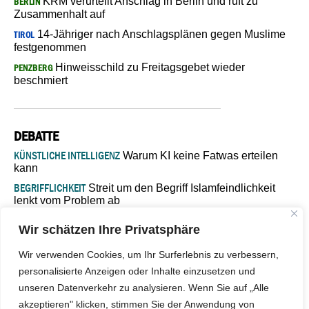
KRM verurteilt Anschlag in Berlin und ruft zu
BERLIN
Zusammenhalt auf
14-Jähriger nach Anschlagsplänen gegen Muslime
TIROL
festgenommen
Hinweisschild zu Freitagsgebet wieder
PENZBERG
beschmiert
DEBATTE
KÜNSTLICHE INTELLIGENZ
Warum KI keine Fatwas erteilen
kann
BEGRIFFLICHKEIT
Streit um den Begriff Islamfeindlichkeit
lenkt vom Problem ab
MARŠ MIRA
„In Bosnien endet der Weg, doch die
Wir schätzen Ihre Privatsphäre
Verantwortung bleibt“
ISLAMISCHE FAKULTÄT IN MÜNSTER
Eine kritische Schwelle für
Wir verwenden Cookies, um Ihr Surferlebnis zu verbessern,
die deutsche Religionspolitik
personalisierte Anzeigen oder Inhalte einzusetzen und
GASTBEITRAG
Warum die muslimische Welt eine neue
unseren Datenverkehr zu analysieren. Wenn Sie auf „Alle
Soziologie braucht
akzeptieren" klicken, stimmen Sie der Anwendung von