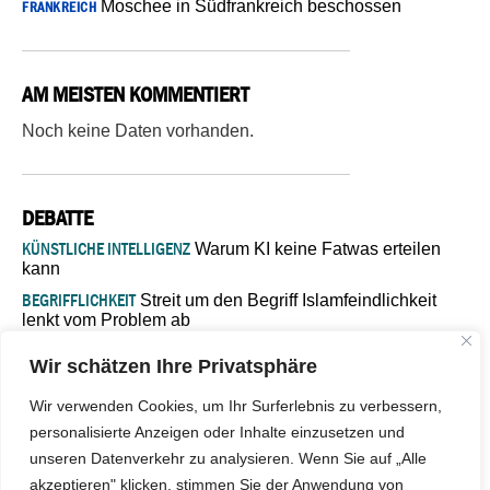
Moschee in Südfrankreich beschossen
FRANKREICH
AM MEISTEN KOMMENTIERT
Noch keine Daten vorhanden.
DEBATTE
KÜNSTLICHE INTELLIGENZ
Warum KI keine Fatwas erteilen
kann
BEGRIFFLICHKEIT
Streit um den Begriff Islamfeindlichkeit
lenkt vom Problem ab
MARŠ MIRA
„In Bosnien endet der Weg, doch die
Wir schätzen Ihre Privatsphäre
Verantwortung bleibt“
ISLAMISCHE FAKULTÄT IN MÜNSTER
Eine kritische Schwelle für
Wir verwenden Cookies, um Ihr Surferlebnis zu verbessern,
die deutsche Religionspolitik
personalisierte Anzeigen oder Inhalte einzusetzen und
GASTBEITRAG
Warum die muslimische Welt eine neue
unseren Datenverkehr zu analysieren. Wenn Sie auf „Alle
Soziologie braucht
akzeptieren" klicken, stimmen Sie der Anwendung von