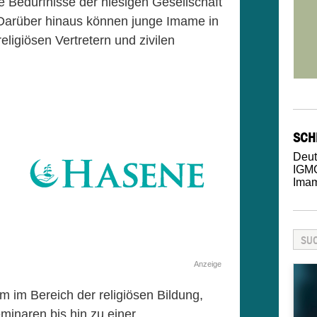
die Bedürfnisse der hiesigen Gesellschaft
. Darüber hinaus können junge Imame in
religiösen Vertretern und zivilen
SCH
Deut
IGM
Ima
Anzeige
m im Bereich der religiösen Bildung,
minaren bis hin zu einer