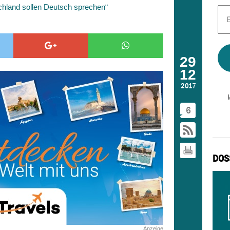
hland sollen Deutsch sprechen“
E-
Mai
Adr
*
29
12
2017
6
DOS
Anzeige