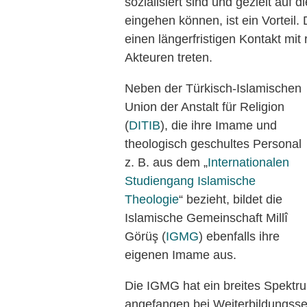
sozialisiert sind und gezielt auf 
eingehen können, ist ein Vorteil
einen längerfristigen Kontakt mit 
Akteuren treten.
Neben der Türkisch-Islamischen
Union der Anstalt für Religion
(
DITIB
), die ihre Imame und
theologisch geschultes Personal
z. B. aus dem „
Internationalen
Studiengang Islamische
Theologie
“ bezieht, bildet die
Islamische Gemeinschaft Millî
Görüş (
IGMG
) ebenfalls ihre
eigenen Imame aus.
Die IGMG hat ein breites Spektru
angefangen bei Weiterbildungsse