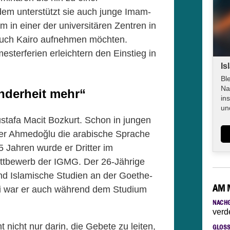
em unterstützt sie auch junge Imam-
m in einer der universitären Zentren in
 auch Kairo aufnehmen möchten.
sterferien erleichtern den Einstieg in
Is
Bl
Na
nderheit mehr“
in
un
stafa Macit Bozkurt. Schon in jungen
fer Ahmedoğlu die arabische Sprache
15 Jahren wurde er Dritter im
ttbewerb der IGMG. Der 26-Jährige
nd Islamische Studien an der Goethe-
AM 
bei war er auch während dem Studium
NACH
verd
nicht nur darin, die Gebete zu leiten,
GLOS