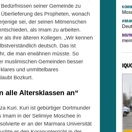
 Bedürfnissen seiner Gemeinde zu
KOMM
Mosc
 Überlieferung des Propheten, wonach
rjenige sei, der seinen Mitmenschen
#BRAN
Deut
 entschieden, als Imam zu arbeiten.
DEUTS
r als ihre älteren Kollegen. „Wir kennen
mein
bstverständlich deutsch. Das ist
ehr, die man erwähnen müsste. So
der muslimischen Gemeinden besser
IQU
 klares und unmittelbares
glaubt Bozkurt.
alle Altersklassen an“
za Kuri. Kuri ist gebürtiger Dortmunder
ls Imam in der Selimiye Moschee in
olvierte er an der Marmara Universität
suchte er den Koranunterricht in der