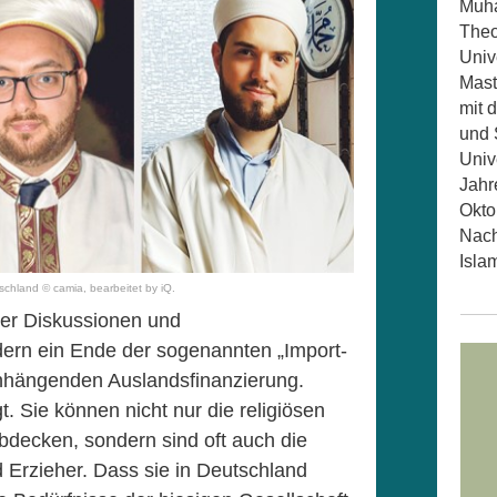
Muha
Theo
Unive
Mast
mit 
und 
Univ
Jahr
Okto
Nach
Isla
chland © camia, bearbeitet by iQ.
er Diskussionen und
dern ein Ende der sogenannten „Import-
hängenden Auslandsfinanzierung.
. Sie können nicht nur die religiösen
bdecken, sondern sind oft auch die
 Erzieher. Dass sie in Deutschland