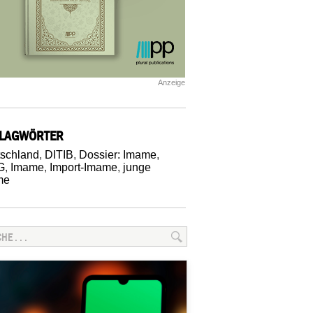
Anzeige
LAGWÖRTER
schland
,
DITIB
,
Dossier: Imame
,
G
,
Imame
,
Import-Imame
,
junge
me