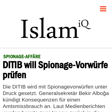
STARTSEITE
POLITIK
GESELLSCHAFT
PANORAMA
SPIONAGE-AFFÄRE
DITIB will Spionage-Vorwürfe
RECHT
prüfen
FEUILLETON
Die DITIB wird mit Spionagevorwürfen unter
DEBATTE
Druck gesetzt. Generalsekretär Bekir Alboğa
kündigt Konsequenzen für einen
Amtsmissbrauch an. Laut Medienberichten