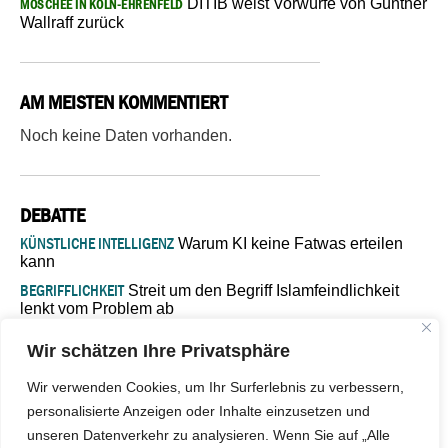
DITIB weist Vorwürfe von Günther
MOSCHEE IN KÖLN-EHRENFELD
Wallraff zurück
AM MEISTEN KOMMENTIERT
Noch keine Daten vorhanden.
DEBATTE
KÜNSTLICHE INTELLIGENZ
Warum KI keine Fatwas erteilen
kann
BEGRIFFLICHKEIT
Streit um den Begriff Islamfeindlichkeit
lenkt vom Problem ab
MARŠ MIRA
„In Bosnien endet der Weg, doch die
Wir schätzen Ihre Privatsphäre
Verantwortung bleibt“
ISLAMISCHE FAKULTÄT IN MÜNSTER
Eine kritische Schwelle für
Wir verwenden Cookies, um Ihr Surferlebnis zu verbessern,
die deutsche Religionspolitik
personalisierte Anzeigen oder Inhalte einzusetzen und
GASTBEITRAG
Warum die muslimische Welt eine neue
unseren Datenverkehr zu analysieren. Wenn Sie auf „Alle