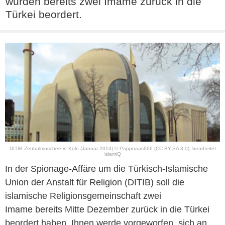
wurden bereits zwei Imame zurück in die
Türkei beordert.
DITIB Zentralmoschee in Köln (Januar 2013) ©
Pappnaas666
(CC BY-SA 3.0)
, bearbeitet
islamiQ
In der Spionage-Affäre um die Türkisch-Islamische
Union der Anstalt für Religion (DITIB) soll die
islamische Religionsgemeinschaft zwei
Imame bereits Mitte Dezember zurück in die Türkei
beordert haben. Ihnen werde vorgeworfen, sich an