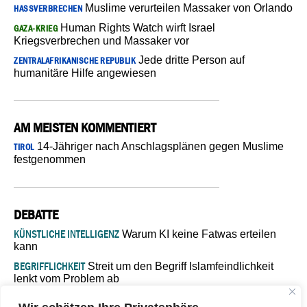
Muslime verurteilen Massaker von Orlando
HASSVERBRECHEN
Human Rights Watch wirft Israel
GAZA-KRIEG
Kriegsverbrechen und Massaker vor
Jede dritte Person auf
ZENTRALAFRIKANISCHE REPUBLIK
humanitäre Hilfe angewiesen
AM MEISTEN KOMMENTIERT
14-Jähriger nach Anschlagsplänen gegen Muslime
TIROL
festgenommen
DEBATTE
KÜNSTLICHE INTELLIGENZ
Warum KI keine Fatwas erteilen
kann
BEGRIFFLICHKEIT
Streit um den Begriff Islamfeindlichkeit
lenkt vom Problem ab
MARŠ MIRA
„In Bosnien endet der Weg, doch die