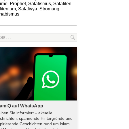
lime
,
Prophet
,
Salafismus
,
Salafiten
,
fitentum
,
Salafiyya
,
Strömung
,
habismus
lamiQ auf WhatsApp
eiben Sie informiert – aktuelle
chrichten, spannende Hintergründe und
spirierende Geschichten rund um Islam