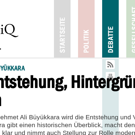
09
01
2014
2
BÜYÜKKARA
Entstehung, Hintergrü
n
Mehmet Ali Büyükkara wird die Entstehung und V
ra gibt einen historischen Überblick, macht de
 klar und nimmt auch Stellung zur Rolle moder