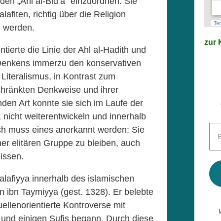
en „Ahl al-Bid’a“ einzuordnen. Sie
fiten, richtig über die Religion
n werden.
zur K
tierte die Linie der Ahl al-Hadith und
 Denkens immerzu den konservativen
 Literalismus, in Kontrast zum
schränkten Denkweise und ihrer
en Art konnte sie sich im Laufe der
, nicht weiterentwickeln und innerhalb
E-
ch muss eines anerkannt werden: Sie
Mai
ner elitären Gruppe zu bleiben, auch
Adr
*
issen.
lafiyya innerhalb des islamischen
n ibn Taymiyya (gest. 1328). Er belebte
ellenorientierte Kontroverse mit
 und einigen Sufis begann. Durch diese