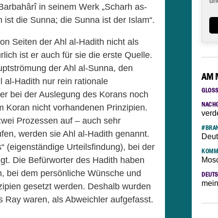
un
 Barbahârî in seinem Werk „Scharh as-
m ist die Sunna; die Sunna ist der Islam“.
on Seiten der Ahl al-Hadith nicht als
lich ist er auch für sie die erste Quelle.
ptströmung der Ahl al-Sunna, den
AM 
 al-Hadith nur rein rationale
GLOS
er bei der Auslegung des Korans noch
NACH
m Koran nicht vorhandenen Prinzipien.
verd
zwei Prozessen auf – auch sehr
#BRAN
en, werden sie Ahl al-Hadith genannt.
Deut
“ (eigenständige Urteilsfindung), bei der
KOMM
gt. Die Befürworter des Hadith haben
Mosc
n, bei dem persönliche Wünsche und
DEUTS
mein
inzipien gesetzt werden. Deshalb wurden
es Ray waren, als Abweichler aufgefasst.