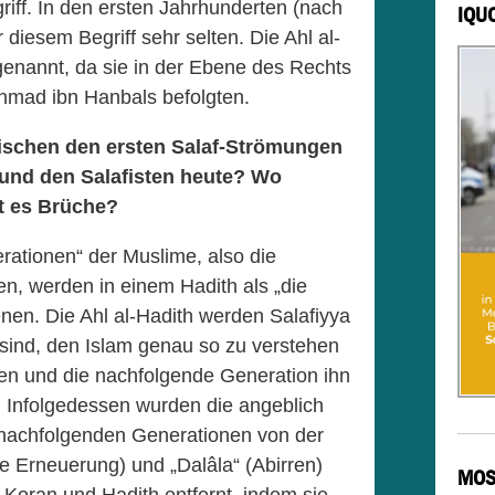
griff. In den ersten Jahrhunderten (nach
IQU
iesem Begriff sehr selten. Die Ahl al-
enannt, da sie in der Ebene des Rechts
hmad ibn Hanbals befolgten.
ischen den ersten Salaf-Strömungen
 und den Salafisten heute? Wo
bt es Brüche?
rationen“ der Muslime, also die
, werden in einem Hadith als „die
nen. Die Ahl al-Hadith werden Salafiyya
 sind, den Islam genau so zu verstehen
ten und die nachfolgende Generation ihn
 Infolgedessen wurden die angeblich
r nachfolgenden Generationen von der
de Erneuerung) und „Dalâla“ (Abirren)
MOS