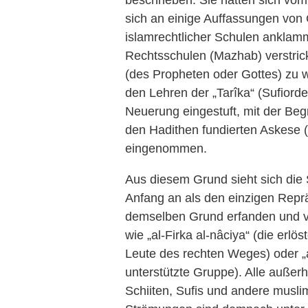
beschrieben. Sie hätten sich vom
sich an einige Auffassungen von
islamrechtlicher Schulen anklam
Rechtsschulen (Mazhab) verstrick
(des Propheten oder Gottes) zu w
den Lehren der „Tarîka“ (Sufiord
Neuerung eingestuft, mit der Beg
den Hadithen fundierten Askese 
eingenommen.
Aus diesem Grund sieht sich die S
Anfang an als den einzigen Repr
demselben Grund erfanden und v
wie „al-Firka al-nâciya“ (die erlö
Leute des rechten Weges) oder „al
unterstützte Gruppe). Alle außerh
Schiiten, Sufis und andere musl