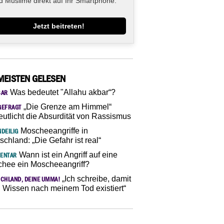
d Muslime direkt auf Ihr Smartphone.
Jetzt beitreten!
MEISTEN GELESEN
Was bedeutet "Allahu akbar“?
SAR
„Die Grenze am Himmel“
GEFRAGT
eutlicht die Absurdität von Rassismus
Moscheeangriffe in
DEILIG
schland: „Die Gefahr ist real“
Wann ist ein Angriff auf eine
ENTAR
hee ein Moscheeangriff?
„Ich schreibe, damit
CHLAND, DEINE UMMA!
 Wissen nach meinem Tod existiert“