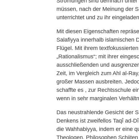
Strömungen sind demnach unter d
müssen, nach der Meinung der Sala
unterrichtet und zu ihr eingelade
Mit diesen Eigenschaften repräsen
Salafiyya innerhalb islamischen
Flügel. Mit ihrem textfokussierten
„Rationalismus“; mit ihrer einge
ausschließenden und ausgrenzend
Zeit, im Vergleich zum Ahl al-Ray
großer Massen ausbreiten. Jedo
schaffte es , zur Rechtsschule ei
wenn in sehr marginalen Verhältn
Das neustrahlende Gesicht der Sa
Denkens ist zweifellos Taqî ad-Dî
die Wahhabiyya, indem er eine qu
Theologen, Philosophen Schiiten