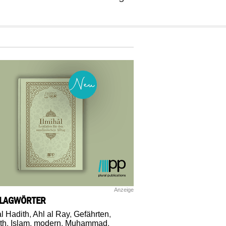
Anzeige
LAGWÖRTER
al Hadith
,
Ahl al Ray
,
Gefährten
,
th
,
Islam
,
modern
,
Muhammad
,