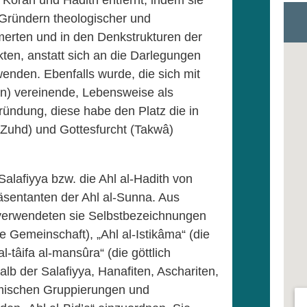
 Koran und Hadith entfernt, indem sie
 Gründern theologischer und
merten und in den Denkstrukturen der
ten, anstatt sich an die Darlegungen
enden. Ebenfalls wurde, die sich mit
en) vereinende, Lebensweise als
ründung, diese habe den Platz die in
(Zuhd) und Gottesfurcht (Takwâ)
alafiyya bzw. die Ahl al-Hadith von
äsentanten der Ahl al-Sunna. Aus
erwendeten sie Selbstbezeichnungen
ste Gemeinschaft), „Ahl al-Istikâma“ (die
-tâifa al-mansûra“ (die göttlich
alb der Salafiyya, Hanafiten, Aschariten,
imischen Gruppierungen und