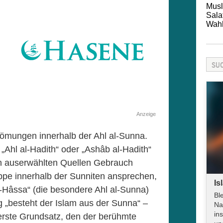
Mus
Sala
Wah
Anzeige
römungen innerhalb der Ahl al-Sunna.
Ahl al-Hadith“ oder „Ashâb al-Hadith“
en auserwählten Quellen Gebrauch
pe innerhalb der Sunniten ansprechen,
Is
-Hâssa“ (die besondere Ahl al-Sunna)
Bl
 „besteht der Islam aus der Sunna“ –
Na
in
 erste Grundsatz, den der berühmte