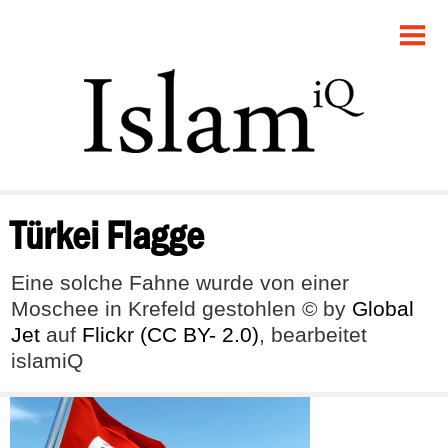
POLITIK
GESELLSCHAFT
STARTSEITE
FEUILLETON
Türkei Flagge
RECHT
Eine solche Fahne wurde von einer
DEBATTE
Moschee in Krefeld gestohlen © by
Global
Jet
auf
Flickr
(CC BY- 2.0)
, bearbeitet
PANORAMA
islamiQ