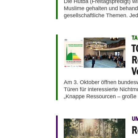
Die Hutba (Freitagspredigt) w
Muslime gehalten und behandel
gesellschaftliche Themen. Jed
TA
T
R
V
Am 3. Oktober öffnen bundesw
Türen für interessierte Nicht
„Knappe Ressourcen – große 
U
R