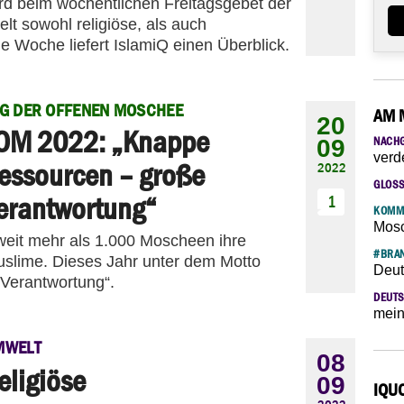
ird beim wöchentlichen Freitagsgebet der
t sowohl religiöse, als auch
e Woche liefert IslamiQ einen Überblick.
G DER OFFENEN MOSCHEE
AM 
20
OM 2022: „Knappe
09
NACH
verd
essourcen – große
2022
GLOS
erantwortung“
1
KOMM
Mosc
eit mehr als 1.000 Moscheen ihre
#BRAN
muslime. Dieses Jahr unter dem Motto
Deut
Verantwortung“.
DEUTS
mein
MWELT
08
eligiöse
09
IQU