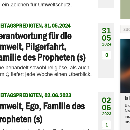
in Zeichen für Umweltschutz.
EITAGSPREDIGTEN, 31.05.2024
31
erantwortung für die
05
mwelt, Pilgerfahrt,
2024
amilie des Propheten (s)
0
me behandelt sowohl religiöse, als auch
amiQ liefert jede Woche einen Überblick.
EITAGSPREDIGTEN, 02.06.2023
02
Is
mwelt, Ego, Familie des
06
Bl
Na
2023
ropheten (s)
in
un
1