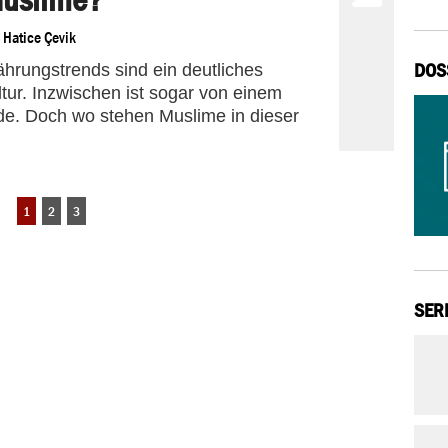
n
Hatice Çevik
DOS
hrungstrends sind ein deutliches
tur. Inzwischen ist sogar von einem
ede. Doch wo stehen Muslime in dieser
1
2
3
SER