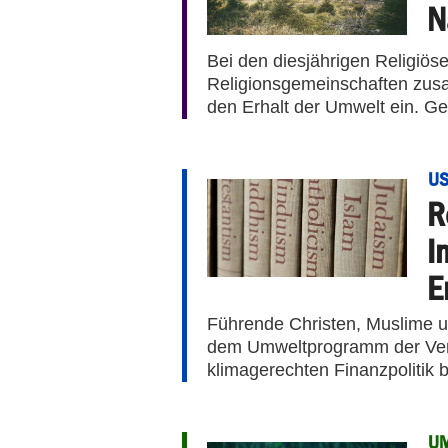
N
Bei den diesjährigen Religiös
Religionsgemeinschaften zus
den Erhalt der Umwelt ein. Ge
U
R
I
E
Führende Christen, Muslime 
dem Umweltprogramm der Vere
klimagerechten Finanzpolitik 
U