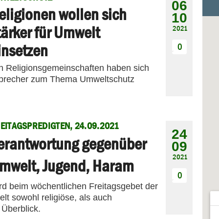
06
eligionen wollen sich
10
tärker für Umwelt
2021
insetzen
0
en Religionsgemeinschaften haben sich
ssprecher zum Thema Umweltschutz
EITAGSPREDIGTEN, 24.09.2021
24
erantwortung gegenüber
09
2021
mwelt, Jugend, Haram
0
ird beim wöchentlichen Freitagsgebet der
t sowohl religiöse, als auch
 Überblick.