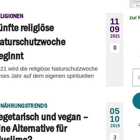
LIGIONEN
zur K
11
ünfte religiöse
09
2021
aturschutzwoche
0
eginnt
21 wird die religiöse Naturschutzwoche
E-
ieses Jahr auf dem eigenen spirituellen
Mai
Adr
*
RNÄHRUNGSTRENDS
05
egetarisch und vegan –
10
ine Alternative für
2019
uslime?
3