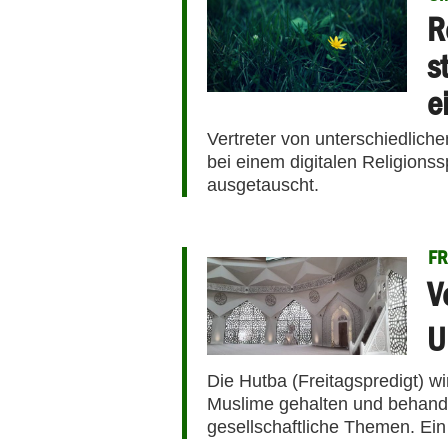
R
s
e
Vertreter von unterschiedlich
bei einem digitalen Religion
ausgetauscht.
FR
V
U
Die Hutba (Freitagspredigt) w
Muslime gehalten und behandel
gesellschaftliche Themen. Ein