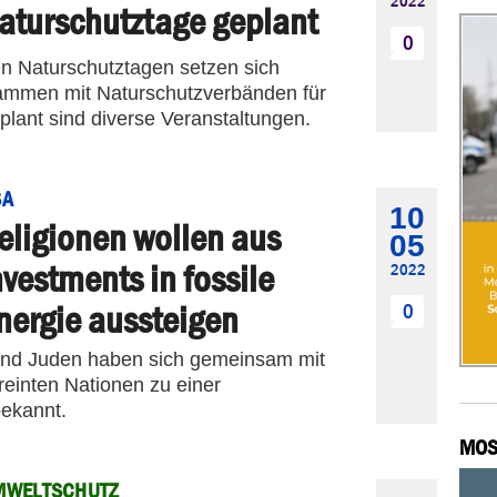
2022
aturschutztage geplant
0
en Naturschutztagen setzen sich
ammen mit Naturschutzverbänden für
plant sind diverse Veranstaltungen.
SA
10
eligionen wollen aus
05
nvestments in fossile
2022
nergie aussteigen
0
und Juden haben sich gemeinsam mit
inten Nationen zu einer
bekannt.
MOS
MWELTSCHUTZ