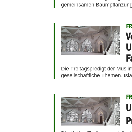
gemeinsamen Baumpflanzung e
FR
V
U
F
Die Freitagspredigt der Musli
gesellschaftliche Themen. Isl
FR
U
P