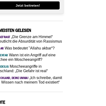
Jetzt beitreten!
MEISTEN GELESEN
„Die Grenze am Himmel“
GEFRAGT
eutlicht die Absurdität von Rassismus
Was bedeutet "Allahu akbar“?
SAR
Wann ist ein Angriff auf eine
ENTAR
hee ein Moscheeangriff?
Moscheeangriffe in
DEILIG
schland: „Die Gefahr ist real“
„Ich schreibe, damit
CHLAND, DEINE UMMA!
 Wissen nach meinem Tod existiert“
OTE