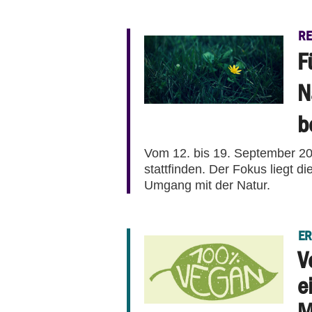
RE
F
N
b
Vom 12. bis 19. September 20
stattfinden. Der Fokus liegt d
Umgang mit der Natur.
E
V
e
M