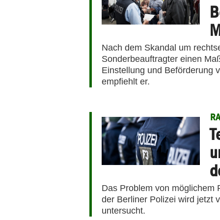
B
M
Nach dem Skandal um rechtsex
Sonderbeauftragter einen Ma
Einstellung und Beförderung vo
empfiehlt er.
RA
T
u
d
Das Problem von möglichem R
der Berliner Polizei wird jetzt
untersucht.