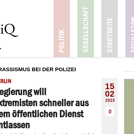
ASSISMUS BEI DER POLIZEI
RLIN
15
egierung will
02
xtremisten schneller aus
2023
em öffentlichen Dienst
0
ntlassen