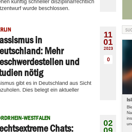
en künftig schneller disziplinarrechtlich
etzentwurf wurde beschlossen.
RLIN
11
assismus in
01
eutschland: Mehr
2023
eschwerdestellen und
0
tudien nötig
smus gibt es in Deutschland aus Sicht
zuholen. Dies belegt ein aktueller
Is
Bl
Na
ORDRHEIN-WESTFALEN
in
02
un
echtsextreme Chats:
09