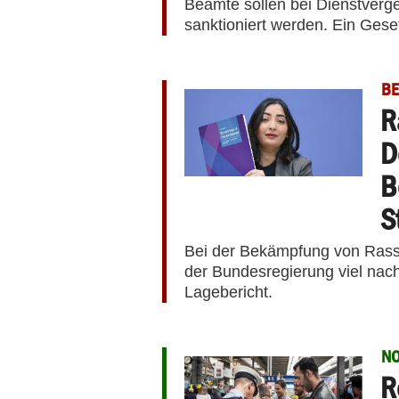
Beamte sollen bei Dienstvergeh
sanktioniert werden. Ein Ges
BE
R
D
B
S
Bei der Bekämpfung von Rassi
der Bundesregierung viel nach
Lagebericht.
N
R