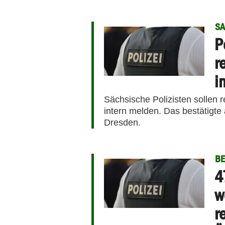
S
P
r
i
Sächsische Polizisten sollen 
intern melden. Das bestätigte
Dresden.
BE
4
w
r