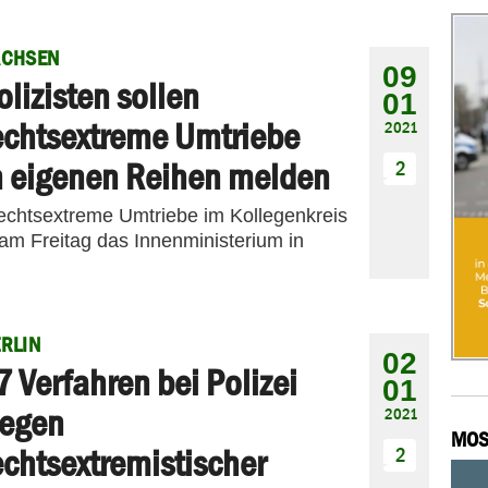
ACHSEN
09
olizisten sollen
01
echtsextreme Umtriebe
2021
n eigenen Reihen melden
2
rechtsextreme Umtriebe im Kollegenkreis
 am Freitag das Innenministerium in
RLIN
02
7 Verfahren bei Polizei
01
egen
2021
MOS
echtsextremistischer
2