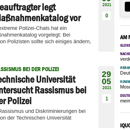
eauftragter legt
2021
aßnahmenkatalog vor
0
treme Polizei-Chats hat ein
ßnahmenkatalog vorgelegt: Bei
AM 
n Polizisten sollte sich einiges ändern,
GLOS
NACH
verd
#BRAN
SSISMUS BEI DER POLIZEI
29
Deut
echnische Universität
05
KOMM
ntersucht Rassismus bei
Mosc
2021
DEUTS
er Polizei
1
mein
assismus und Diskriminierungen bei
 von der Technischen Universität
IQU