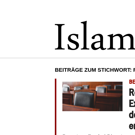
BEITRÄGE ZUM STICHWORT: R
BE
R
E
d
e