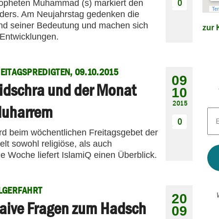
0
opheten Muhammad (s) markiert den
nders. Am Neujahrstag gedenken die
d seiner Bedeutung und machen sich
zur K
Entwicklungen.
EITAGSPREDIGTEN, 09.10.2015
09
idschra und der Monat
10
2015
uharrem
E-
Mai
0
Adr
ird beim wöchentlichen Freitagsgebet der
*
t sowohl religiöse, als auch
e Woche liefert IslamiQ einen Überblick.
LGERFAHRT
20
aive Fragen zum Hadsch
09