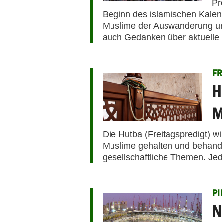
Pr
Beginn des islamischen Kale
Muslime der Auswanderung un
auch Gedanken über aktuelle 
FR
H
M
Die Hutba (Freitagspredigt) w
Muslime gehalten und behandel
gesellschaftliche Themen. Jed
PI
N