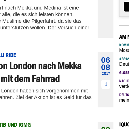
hrt nach Mekka und Medina ist eine
 alle, die es sich leisten können.
Muslime die Pilgerfahrt, da sie das
unterstützen wollen. Der Versuch einer
AM 
KOMM
Mosc
JJ RIDE
06
#BRAN
on London nach Mekka
Deut
08
GLOS
2017
 mit dem Fahrrad
NACH
1
verd
s London haben sich vorgenommen mit
DEUTS
ren. Ziel der Aktion ist es Geld für das
mein
IQU
TIB UND IGMG