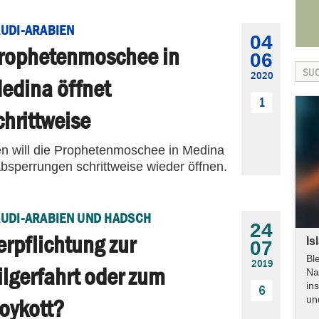
UDI-ARABIEN
04
rophetenmoschee in
06
2020
edina öffnet
1
chrittweise
en will die Prophetenmoschee in Medina
bsperrungen schrittweise wieder öffnen.
UDI-ARABIEN UND HADSCH
24
erpflichtung zur
Is
07
Bl
2019
ilgerfahrt oder zum
Na
in
6
un
oykott?