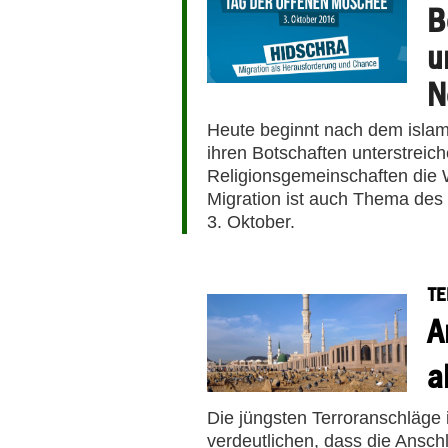
B
u
N
Heute beginnt nach dem islam
ihren Botschaften unterstreic
Religionsgemeinschaften die W
Migration ist auch Thema de
3. Oktober.
TE
A
a
Die jüngsten Terroranschläge 
verdeutlichen, dass die Ansch