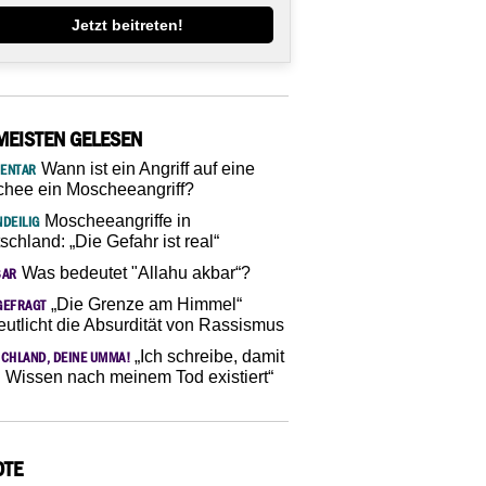
Jetzt beitreten!
MEISTEN GELESEN
Wann ist ein Angriff auf eine
ENTAR
hee ein Moscheeangriff?
Moscheeangriffe in
DEILIG
schland: „Die Gefahr ist real“
Was bedeutet "Allahu akbar“?
SAR
„Die Grenze am Himmel“
GEFRAGT
eutlicht die Absurdität von Rassismus
„Ich schreibe, damit
CHLAND, DEINE UMMA!
 Wissen nach meinem Tod existiert“
OTE