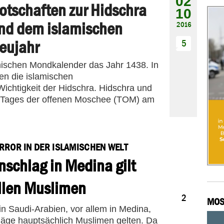
02
otschaften zur Hidschra
10
nd dem islamischen
2016
eujahr
5
ischen Mondkalender das Jahr 1438. In
hen die islamischen
ichtigkeit der Hidschra. Hidschra und
s Tages der offenen Moschee (TOM) am
RROR IN DER ISLAMISCHEN WELT
08
nschlag in Medina gilt
07
2016
llen Muslimen
2
MOS
in Saudi-Arabien, vor allem in Medina,
läge hauptsächlich Muslimen gelten. Da