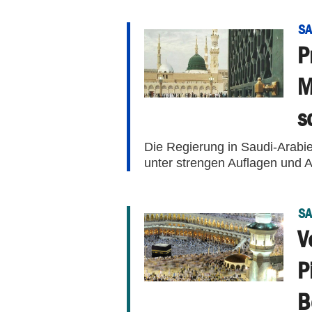
SA
P
M
s
Die Regierung in Saudi-Arabi
unter strengen Auflagen und A
SA
V
P
B