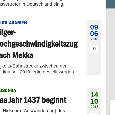
nsvertreter in Deutschland einig.
UDI-ARABIEN
09
ilger-
06
2016
ochgeschwindigkeitszug
0
ach Mekka
gkeits-Bahnstrecke zwischen den
ina soll 2018 fertig gestellt werden.
IDSCHRA
14
as Jahr 1437 beginnt
10
2015
e Hidschra (Auswanderung) des