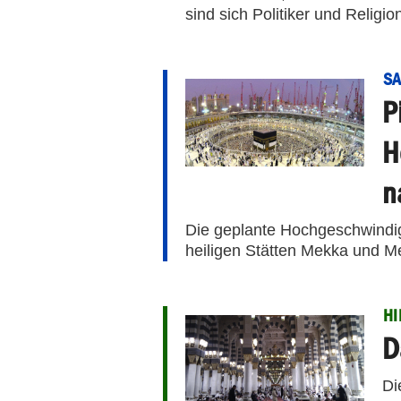
sind sich Politiker und Religio
SA
P
H
n
Die geplante Hochgeschwindi
heiligen Stätten Mekka und Med
H
D
Di