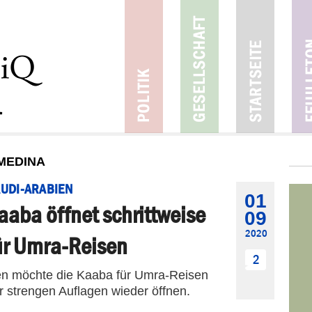
MEDINA
UDI-ARABIEN
01
aaba öffnet schrittweise
09
2020
ür Umra-Reisen
2
en möchte die Kaaba für Umra-Reisen
r strengen Auflagen wieder öffnen.