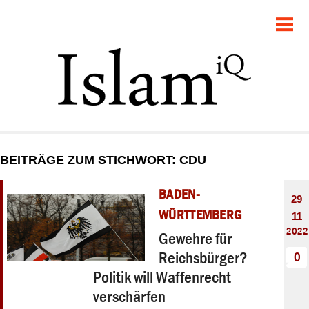
POLITIK
GESELLSCHAFT
STARTSEITE
FEUILLETON
BEITRÄGE ZUM STICHWORT: CDU
RECHT
BADEN-
29
DEBATTE
WÜRTTEMBERG
11
2022
Gewehre für
PANORAMA
Reichsbürger?
0
Politik will Waffenrecht
verschärfen