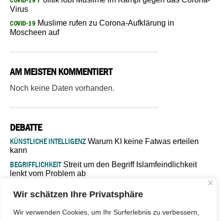
COVID-19
Virus
Muslime rufen zu Corona-Aufklärung in
COVID-19
Moscheen auf
AM MEISTEN KOMMENTIERT
Noch keine Daten vorhanden.
DEBATTE
KÜNSTLICHE INTELLIGENZ
Warum KI keine Fatwas erteilen
kann
BEGRIFFLICHKEIT
Streit um den Begriff Islamfeindlichkeit
lenkt vom Problem ab
MARŠ MIRA
„In Bosnien endet der Weg, doch die
Wir schätzen Ihre Privatsphäre
Verantwortung bleibt“
ISLAMISCHE FAKULTÄT IN MÜNSTER
Eine kritische Schwelle für
Wir verwenden Cookies, um Ihr Surferlebnis zu verbessern,
die deutsche Religionspolitik