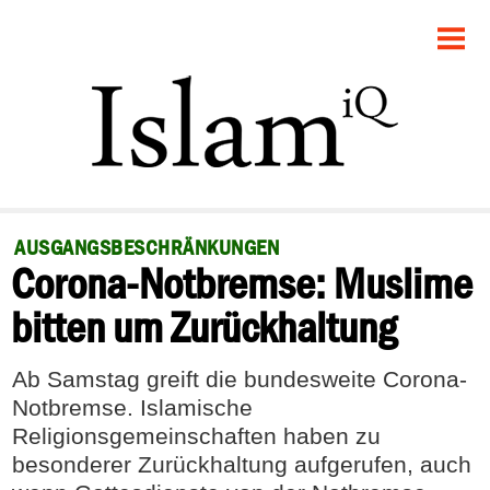
STARTSEITE
POLITIK
GESELLSCHAFT
PANORAMA
AUSGANGSBESCHRÄNKUNGEN
Corona-Notbremse: Muslime
RECHT
bitten um Zurückhaltung
FEUILLETON
Ab Samstag greift die bundesweite Corona-
DEBATTE
Notbremse. Islamische
Religionsgemeinschaften haben zu
besonderer Zurückhaltung aufgerufen, auch