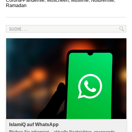
Corona-Pandemie
,
Moscheen
,
Muslime
,
Notbremse
,
Ramadan
IslamiQ auf WhatsApp
Bleiben Sie informiert – aktuelle Nachrichten, spannende