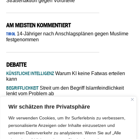
Straßenaktion gegen Vorurteile
AM MEISTEN KOMMENTIERT
14-Jähriger nach Anschlagsplänen gegen Muslime
TIROL
festgenommen
DEBATTE
KÜNSTLICHE INTELLIGENZ
Warum KI keine Fatwas erteilen
kann
BEGRIFFLICHKEIT
Streit um den Begriff Islamfeindlichkeit
lenkt vom Problem ab
MARŠ MIRA
„In Bosnien endet der Weg, doch die
Wir schätzen Ihre Privatsphäre
Verantwortung bleibt“
ISLAMISCHE FAKULTÄT IN MÜNSTER
Eine kritische Schwelle für
Wir verwenden Cookies, um Ihr Surferlebnis zu verbessern,
die deutsche Religionspolitik
personalisierte Anzeigen oder Inhalte einzusetzen und
GASTBEITRAG
Warum die muslimische Welt eine neue
unseren Datenverkehr zu analysieren. Wenn Sie auf „Alle
Soziologie braucht