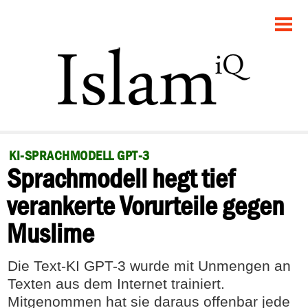
STARTSEITE
POLITIK
GESELLSCHAFT
PANORAMA
KI-SPRACHMODELL GPT-3
Sprachmodell hegt tief
RECHT
verankerte Vorurteile gegen
FEUILLETON
Muslime
DEBATTE
Die Text-KI GPT-3 wurde mit Unmengen an
Texten aus dem Internet trainiert.
Mitgenommen hat sie daraus offenbar jede