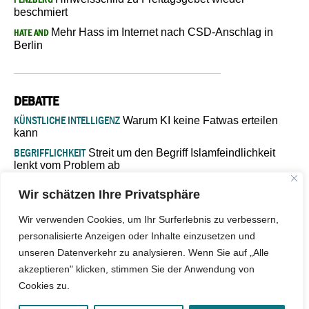
beschmiert
Mehr Hass im Internet nach CSD-Anschlag in
HATE AND
Berlin
DEBATTE
KÜNSTLICHE INTELLIGENZ
Warum KI keine Fatwas erteilen
kann
BEGRIFFLICHKEIT
Streit um den Begriff Islamfeindlichkeit
lenkt vom Problem ab
MARŠ MIRA
„In Bosnien endet der Weg, doch die
Wir schätzen Ihre Privatsphäre
Verantwortung bleibt“
ISLAMISCHE FAKULTÄT IN MÜNSTER
Eine kritische Schwelle für
Wir verwenden Cookies, um Ihr Surferlebnis zu verbessern,
die deutsche Religionspolitik
personalisierte Anzeigen oder Inhalte einzusetzen und
GASTBEITRAG
Warum die muslimische Welt eine neue
unseren Datenverkehr zu analysieren. Wenn Sie auf „Alle
Soziologie braucht
akzeptieren" klicken, stimmen Sie der Anwendung von
Cookies zu.
© 2026 - IslamiQ. Alle Rechte vorbehalten.