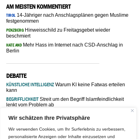
AM MEISTEN KOMMENTIERT
14-Jähriger nach Anschlagsplänen gegen Muslime
TIROL
festgenommen
Hinweisschild zu Freitagsgebet wieder
PENZBERG
beschmiert
Mehr Hass im Internet nach CSD-Anschlag in
HATE AND
Berlin
DEBATTE
KÜNSTLICHE INTELLIGENZ
Warum KI keine Fatwas erteilen
kann
BEGRIFFLICHKEIT
Streit um den Begriff Islamfeindlichkeit
lenkt vom Problem ab
MARŠ MIRA
„In Bosnien endet der Weg, doch die
Wir schätzen Ihre Privatsphäre
Verantwortung bleibt“
ISLAMISCHE FAKULTÄT IN MÜNSTER
Eine kritische Schwelle für
Wir verwenden Cookies, um Ihr Surferlebnis zu verbessern,
die deutsche Religionspolitik
personalisierte Anzeigen oder Inhalte einzusetzen und