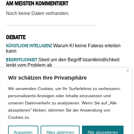
AM MEISTEN KOMMENTIERT
Noch keine Daten vorhanden.
DEBATTE
KÜNSTLICHE INTELLIGENZ
Warum KI keine Fatwas erteilen
kann
BEGRIFFLICHKEIT
Streit um den Begriff Islamfeindlichkeit
lenkt vom Problem ab
MARŠ MIRA
„In Bosnien endet der Weg, doch die
Wir schätzen Ihre Privatsphäre
Verantwortung bleibt“
ISLAMISCHE FAKULTÄT IN MÜNSTER
Eine kritische Schwelle für
Wir verwenden Cookies, um Ihr Surferlebnis zu verbessern,
die deutsche Religionspolitik
personalisierte Anzeigen oder Inhalte einzusetzen und
GASTBEITRAG
Warum die muslimische Welt eine neue
unseren Datenverkehr zu analysieren. Wenn Sie auf „Alle
Soziologie braucht
akzeptieren" klicken, stimmen Sie der Anwendung von
Cookies zu.
© 2026 - IslamiQ. Alle Rechte vorbehalten.
Anpassen
Alles ablehnen
Alle akzeptieren
Kontakt
|
Impressum
|
Barrierefreiheit
|
Jobs
|
Netiquette
|
Mediadaten
|