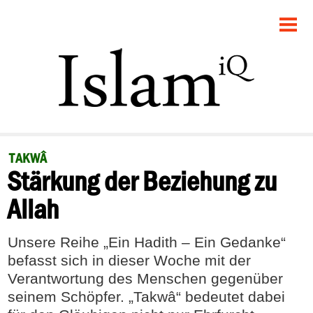
STARTSEITE
POLITIK
GESELLSCHAFT
PANORAMA
TAKWÂ
Stärkung der Beziehung zu
RECHT
Allah
FEUILLETON
Unsere Reihe „Ein Hadith – Ein Gedanke“
DEBATTE
befasst sich in dieser Woche mit der
Verantwortung des Menschen gegenüber
seinem Schöpfer. „Takwâ“ bedeutet dabei