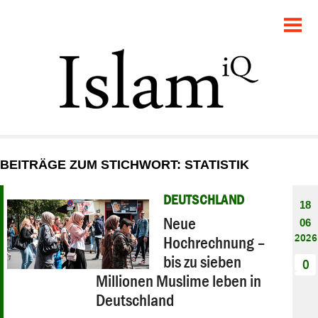
POLITIK
GESELLSCHAFT
STARTSEITE
FEUILLETON
BEITRÄGE ZUM STICHWORT: STATISTIK
RECHT
DEUTSCHLAND
18
DEBATTE
Neue
06
2026
Hochrechnung –
PANORAMA
bis zu sieben
0
Millionen Muslime leben in
Deutschland