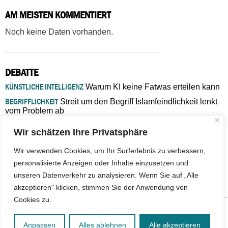
AM MEISTEN KOMMENTIERT
Noch keine Daten vorhanden.
DEBATTE
KÜNSTLICHE INTELLIGENZ
Warum KI keine Fatwas erteilen kann
BEGRIFFLICHKEIT
Streit um den Begriff Islamfeindlichkeit lenkt
vom Problem ab
MARŠ MIRA
„In Bosnien endet der Weg, doch die
Wir schätzen Ihre Privatsphäre
Verantwortung bleibt“
ISLAMISCHE FAKULTÄT IN MÜNSTER
Eine kritische Schwelle für
Wir verwenden Cookies, um Ihr Surferlebnis zu verbessern,
die deutsche Religionspolitik
personalisierte Anzeigen oder Inhalte einzusetzen und
GASTBEITRAG
Warum die muslimische Welt eine neue
unseren Datenverkehr zu analysieren. Wenn Sie auf „Alle
Soziologie braucht
akzeptieren" klicken, stimmen Sie der Anwendung von
Cookies zu.
© 2026 - IslamiQ. Alle Rechte vorbehalten.
Anpassen
Alles ablehnen
Alle akzeptieren
Kontakt
|
Impressum
|
Barrierefreiheit
|
Jobs
|
Netiquette
|
Mediadaten
|